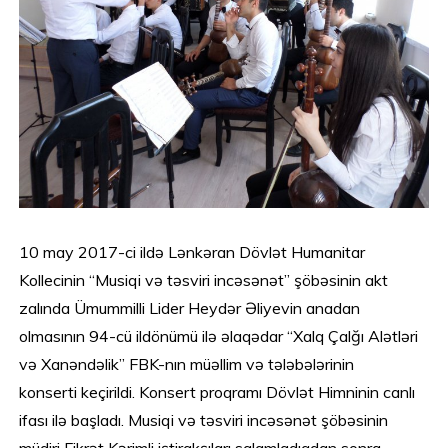
10 may 2017-ci ildə Lənkəran Dövlət Humanitar
Kollecinin “Musiqi və təsviri incəsənət” şöbəsinin akt
zalında Ümummilli Lider Heydər Əliyevin anadan
olmasının 94-cü ildönümü ilə əlaqədar “Xalq Çalğı Alətləri
və Xanəndəlik” FBK-nın müəllim və tələbələrinin
konserti keçirildi. Konsert proqramı Dövlət Himninin canlı
ifası ilə başladı. Musiqi və təsviri incəsənət şöbəsinin
müdiri Fikrət Kərimli iştirakşıları salamladıqdan sonra