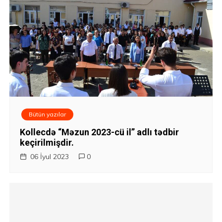
a
s
ı
Bütün yazılar
Kollecdə “Məzun 2023-cü il” adlı tədbir
keçirilmişdir.
06 İyul 2023
0