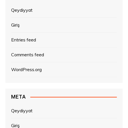
l
ə
Qeydiyyat
r
Giriş
Entries feed
Comments feed
WordPress.org
META
Qeydiyyat
Giriş