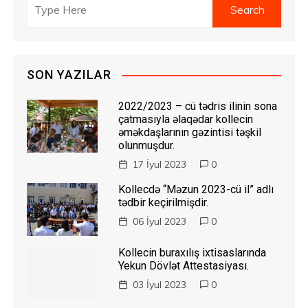
SON YAZILAR
2022/2023 – cü tədris ilinin sona
çatmasıyla əlaqədar kollecin
əməkdaşlarının gəzintisi təşkil
olunmuşdur.
17 İyul 2023
0
Kollecdə “Məzun 2023-cü il” adlı
tədbir keçirilmişdir.
06 İyul 2023
0
Kollecin buraxılış ixtisaslarında
Yekun Dövlət Attestasiyası.
03 İyul 2023
0