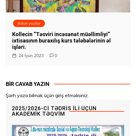
Bütün yazılar
Kollecin “Təsviri incəsənət müəllimliyi”
ixtisasının buraxılış kurs tələbələrinin əl
işləri.
24 İyun 2023
0
BIR CAVAB YAZIN
Şərh yaza bilmək üçün
giriş etməlisiniz
.
2025/2026-CI TƏDRIS ILI ÜÇÜN
AKADEMIK TƏQVIM