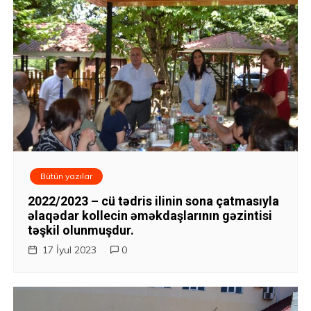
ı
n
a
v
i
q
Bütün yazılar
a
2022/2023 – cü tədris ilinin sona çatmasıyla
s
əlaqədar kollecin əməkdaşlarının gəzintisi
təşkil olunmuşdur.
i
17 İyul 2023
0
y