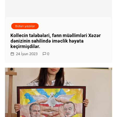
Bütün yazılar
Kollecin tələbələri, fənn müəllimləri Xəzər
dənizinin sahilində iməclik həyata
keçirmişdilər.
24 İyun 2023
0