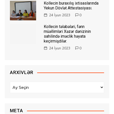
Kollecin buraxılış ixtisaslarında
Yekun Dövlət Attestasiyası.
24 İyun 2023
0
Kollecin tələbələri, fənn
müəllimləri Xəzər dənizinin
sahilində iməclik həyata
keçirmişdilər.
24 İyun 2023
0
ARXIVLƏR
A
r
x
i
v
META