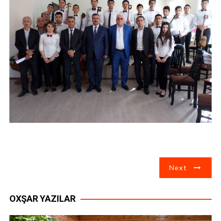
Y
Next
a
OXŞAR YAZILAR
z