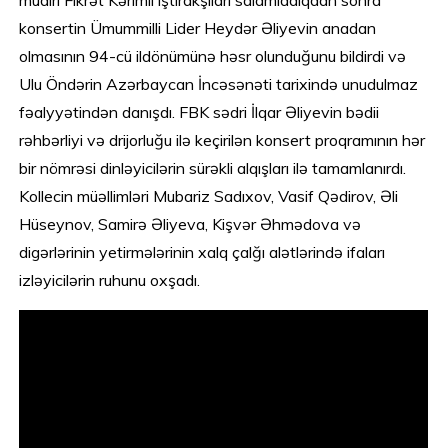
konsertin Ümummilli Lider Heydər Əliyevin anadan
olmasının 94-cü ildönümünə həsr olunduğunu bildirdi və
Ulu Öndərin Azərbaycan İncəsənəti tarixində unudulmaz
fəalyyətindən danışdı. FBK sədri İlqar Əliyevin bədii
rəhbərliyi və drijorluğu ilə keçirilən konsert proqramının hər
bir nömrəsi dinləyicilərin sürəkli alqışları ilə tamamlanırdı.
Kollecin müəllimləri Mubariz Sadıxov, Vasif Qədirov, Əli
Hüseynov, Samirə Əliyeva, Kişvər Əhmədova və
digərlərinin yetirmələrinin xalq çalğı alətlərində ifaları
izləyicilərin ruhunu oxşadı.