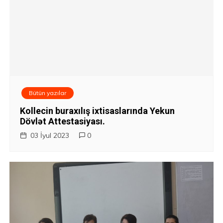
Bütün yazılar
Kollecin buraxılış ixtisaslarında Yekun
Dövlət Attestasiyası.
03 İyul 2023
0