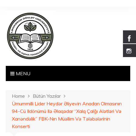
S
k
i
p
t
o
c
o
n
t
MENU
e
n
t
Home
Bütün Yazılar
Ümummilli Lider Heydər Əliyevin Anadan Olmasının
94-Cü Ildönümü Ilə Əlaqədar “Xalq Çalğı Alətləri Və
Xanəndəlik” FBK-Nın Müəllim Və Tələbələrinin
Konserti