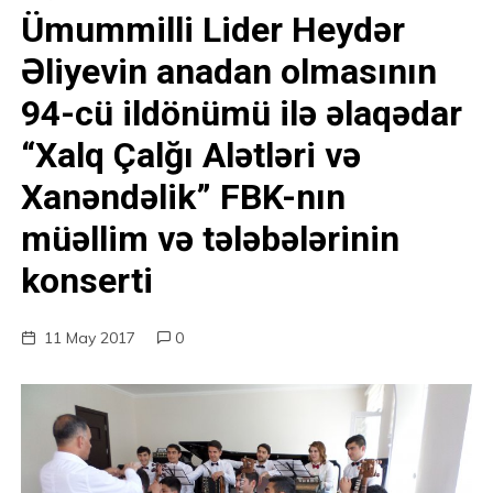
Ümummilli Lider Heydər
Əliyevin anadan olmasının
94-cü ildönümü ilə əlaqədar
“Xalq Çalğı Alətləri və
Xanəndəlik” FBK-nın
müəllim və tələbələrinin
konserti
11 May 2017
0