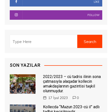
LIKE
FOLLOW
SON YAZILAR
2022/2023 – cü tədris ilinin sona
çatmasıyla əlaqədar kollecin
əməkdaşlarının gəzintisi təşkil
olunmuşdur.
17 İyul 2023
0
Kollecdə “Məzun 2023-cü il” adlı
tədbir keçirilmişdir.