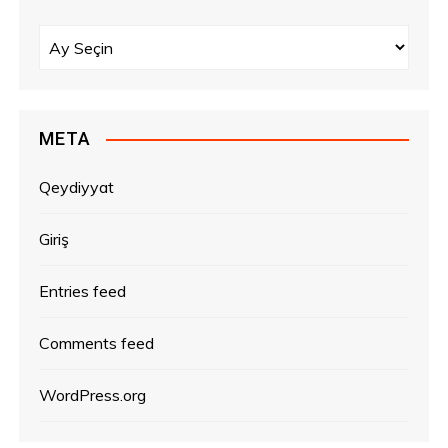
A
r
x
i
v
META
l
ə
Qeydiyyat
r
Giriş
Entries feed
Comments feed
WordPress.org