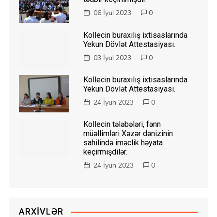
06 İyul 2023
0
Kollecin buraxılış ixtisaslarında
Yekun Dövlət Attestasiyası.
03 İyul 2023
0
Kollecin buraxılış ixtisaslarında
Yekun Dövlət Attestasiyası.
24 İyun 2023
0
Kollecin tələbələri, fənn
müəllimləri Xəzər dənizinin
sahilində iməclik həyata
keçirmişdilər.
24 İyun 2023
0
ARXIVLƏR