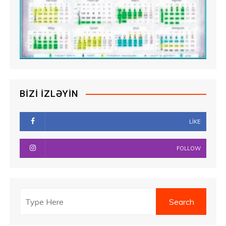
BIZI İZLƏYIN
LIKE
FOLLOW