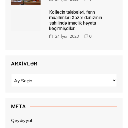
Kollecin tələbələri, fənn
müəllimləri Xəzər dənizinin
sahilində iməclik həyata
keçirmişdilər.
24 İyun 2023
0
ARXIVLƏR
A
r
x
i
v
META
l
ə
Qeydiyyat
r