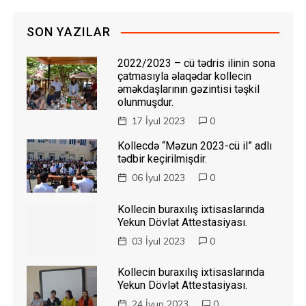
SON YAZILAR
2022/2023 – cü tədris ilinin sona
çatmasıyla əlaqədar kollecin
əməkdaşlarının gəzintisi təşkil
olunmuşdur.
17 İyul 2023
0
Kollecdə “Məzun 2023-cü il” adlı
tədbir keçirilmişdir.
06 İyul 2023
0
Kollecin buraxılış ixtisaslarında
Yekun Dövlət Attestasiyası.
03 İyul 2023
0
Kollecin buraxılış ixtisaslarında
Yekun Dövlət Attestasiyası.
24 İyun 2023
0