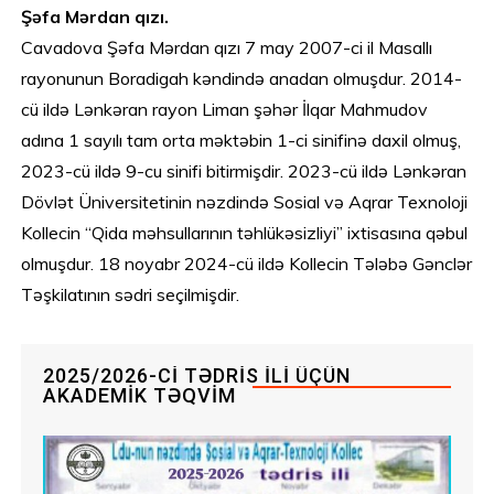
Şəfa Mərdan qızı.
Cavadova Şəfa Mərdan qızı 7 may 2007-ci il Masallı
rayonunun Boradigah kəndində anadan olmuşdur. 2014-
cü ildə Lənkəran rayon Liman şəhər İlqar Mahmudov
adına 1 sayılı tam orta məktəbin 1-ci sinifinə daxil olmuş,
2023-cü ildə 9-cu sinifi bitirmişdir. 2023-cü ildə Lənkəran
Dövlət Üniversitetinin nəzdində Sosial və Aqrar Texnoloji
Kollecin “Qida məhsullarının təhlükəsizliyi” ixtisasına qəbul
olmuşdur. 18 noyabr 2024-cü ildə Kollecin Tələbə Gənclər
Təşkilatının sədri seçilmişdir.
2025/2026-CI TƏDRIS ILI ÜÇÜN
AKADEMIK TƏQVIM