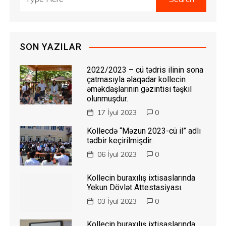
SON YAZILAR
2022/2023 – cü tədris ilinin sona
çatmasıyla əlaqədar kollecin
əməkdaşlarının gəzintisi təşkil
olunmuşdur.
17 İyul 2023
0
Kollecdə “Məzun 2023-cü il” adlı
tədbir keçirilmişdir.
06 İyul 2023
0
Kollecin buraxılış ixtisaslarında
Yekun Dövlət Attestasiyası.
03 İyul 2023
0
Kollecin buraxılış ixtisaslarında