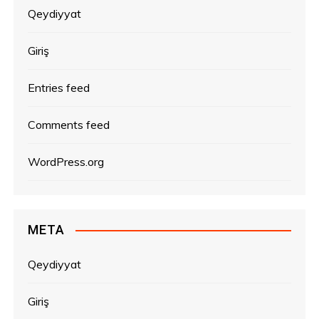
ə
Qeydiyyat
r
Giriş
Entries feed
Comments feed
WordPress.org
META
Qeydiyyat
Giriş