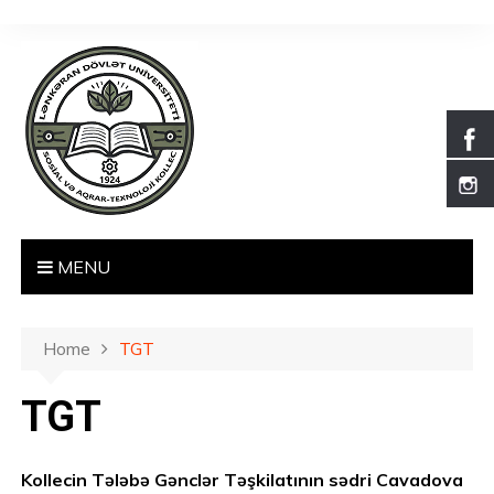
S
k
i
p
t
o
c
o
n
t
MENU
e
n
t
Home
TGT
TGT
Kollecin Tələbə Gənclər Təşkilatının sədri Cavadova