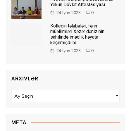
Yekun Dövlət Attestasiyası.
24 İyun 2023
0
Kollecin tələbələri, fənn
müəllimləri Xəzər dənizinin
sahilində iməclik həyata
keçirmişdilər.
24 İyun 2023
0
ARXIVLƏR
A
r
x
i
v
META
l