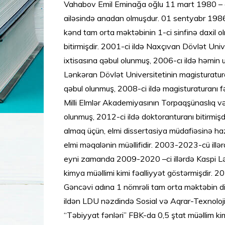
Vahabov Emil Eminağa oğlu 11 mart 1980 – ci
ailəsində anadan olmuşdur. 01 sentyabr 1986 
kənd tam orta məktəbinin 1-ci sinfinə daxil o
bitirmişdir. 2001-ci ildə Naxçıvan Dövlət Univ
ixtisasına qəbul olunmuş, 2006-cı ildə həmin u
Lənkəran Dövlət Universitetinin magisturatura 
qəbul olunmuş, 2008-ci ildə magisturaturanı f
Milli Elmlər Akademiyasının Torpaqşünaslıq v
olunmuş, 2012-ci ildə doktoranturanı bitirmişdi
almaq üçün, elmi dissertasiya müdafiəsinə haz
elmi məqalənin müəllifidir. 2003-2023-cü ill
eyni zamanda 2009-2020 –ci illərdə Kaspi Lə
kimya müəllimi kimi fəalliyyət göstərmişdir. 
Gəncəvi adına 1 nömrəli tam orta məktəbin di
ildən LDU nəzdində Sosial və Aqrar-Texnoloji Ko
“Təbiyyat fənləri” FBK-da 0,5 ştat müəllim kim