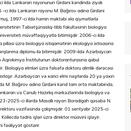
 ildə Lənkəran rayonunun Girdəni kəndində ziyalı
–cı ildə Lənkəran rayonu M. Bağırov adına Girdəni
lmuş, 1997-ci ildə həmin məktəbi əla qiymətlərlə
ersitetinin Təbiətşünaslıq-tibb fakultəsinin biologiya
niversiteti müvəffəqiyyətlə bitirmişdir. 2006-cı ildə
pilləsi üzrə biologiya istiqamətinin ekologiya ixtisasına
ərqlənmə diplomu ilə bitirmişdir. 2009-ildə Azərbaycan
ə Aqrokimya İnstitutunun doktoranturasına qəbul
r. Biologiya elmləri üzrə fəlsəfə doktoru alimlik dərəcəsi
ırlaşır. Azərbaycan və xarici elmi nəşrlərdə 20 yə yaxın
ərdə M. Bağırov adına Girdəni kənd tam orta məktəbində,
nkəran və Cənub Hazırlıq mərkəzlərində biologiya və
2023-2025-ci illərdə Masallı rayon Boradigah qəsəbə N.
rektoru vəzifəsində çalışmışdır. 01 sentyabr 2025-ci
llecdə tədris işləri üzrə direktor müavini işləyir,
i fəaliyyət göstərir.