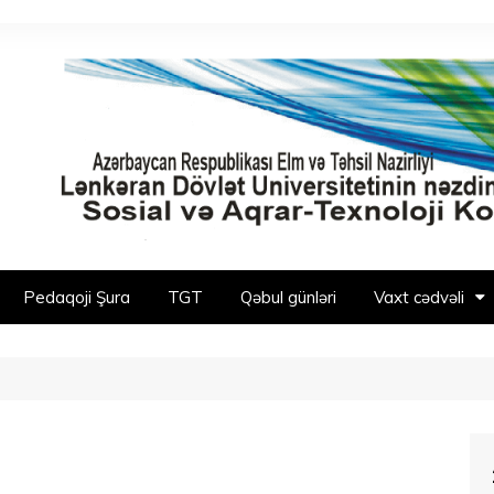
Pedaqoji Şura
TGT
Qəbul günləri
Vaxt cədvəli