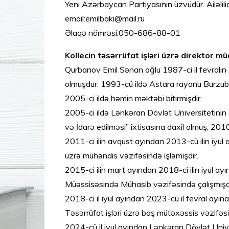
Yeni Azərbaycan Partiyasının üzvüdür. Ailəlilid
email:emilbaki@mail.ru
Əlaqə nömrəsi:050-686-88-01
Kollecin təsərrüfat işləri üzrə direktor 
Qurbanov Emil Sənan oğlu 1987-ci il fevral
olmuşdur. 1993-cü ildə Astara rayonu Burzubə
2005-ci ildə həmin məktəbi bitirmişdir.
2005-ci ildə Lənkəran Dövlət Universitetinin İ
və İdarə edilməsi” ixtisasına daxil olmuş, 2010-
2011-ci ilin avqust ayından 2013-cü ilin iyul 
üzrə mühəndis vəzifəsində işləmişdir.
2015-ci ilin mart ayından 2018-ci ilin iyul a
Müəssisəsində Mühasib vəzifəsində çalışmışdı
2018-ci il iyul ayından 2023-cü il fevral ay
Təsərrüfat işləri üzrə baş mütəxəssis vəzifəsi
2024-cü il iyul ayından Lənkəran Dövlət Univ