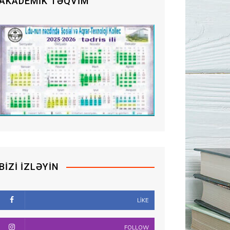
AKADEMIK TƏQVIM
BIZI İZLƏYIN
LIKE
FOLLOW