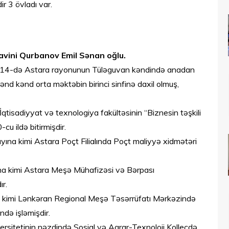
ir 3 övladı var.
müavini Qurbanov Emil Sənan oğlu.
ın 14-də Astara rayonunun Tüləguvan kəndində anadan
nd kənd orta məktəbin birinci sinfinə daxil olmuş,
qtisadiyyat və texnologiya fakültəsinin “Biznesin təşkili
cu ildə bitirmişdir.
ayına kimi Astara Poçt Filialında Poçt maliyyə xidmətəri
yına kimi Astara Meşə Mühafizəsi və Bərpası
r.
ına kimi Lənkəran Regional Meşə Təsərrüfatı Mərkəzində
ndə işləmişdir.
ersitetinin nəzdində Sosial və Aqrar-Texnoloji Kollecdə