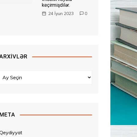
keçirmişdilər.
24 İyun 2023
0
ARXIVLƏR
A
r
x
i
v
l
META
ə
r
Qeydiyyat