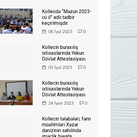
Kollecdə “Məzun 2023-
cü il” adlı tədbir
keçirilmişdir.
06 İyul 2023
0
Kollecin buraxılış
ixtisaslarında Yekun
Dövlət Attestasiyası.
03 İyul 2023
0
Kollecin buraxılış
ixtisaslarında Yekun
Dövlət Attestasiyası.
24 İyun 2023
0
Kollecin tələbələri, fənn
müəllimləri Xəzər
dənizinin sahilində
iməclik həyata