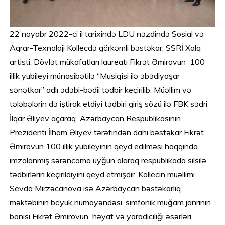
22 noyabr 2022-ci il tarixində LDU nəzdində Sosial və
Aqrar-Texnoloji Kollecdə görkəmli bəstəkar, SSRİ Xalq
artisti, Dövlət mükafatları laureatı Fikrət Əmirovun 100
illik yubileyi münasibətilə “Musiqisi ilə əbədiyaşar
sənətkar” adlı ədəbi-bədii tədbir keçirilib. Müəllim və
tələbələrin də iştirak etdiyi tədbiri giriş sözü ilə FBK sədri
İlqar Əliyev açaraq Azərbaycan Respublikasının
Prezidenti İlham Əliyev tərəfindən dahi bəstəkar Fikrət
Əmirovun 100 illik yubileyinin qeyd edilməsi haqqında
imzalanmış sərəncama uyğun olaraq respublikada silsilə
tədbirlərin keçirildiyini qeyd etmişdir. Kollecin müəllimi
Sevda Mirzəcanova isə Azərbaycan bəstəkarlıq
məktəbinin böyük nümayəndəsi, simfonik muğam janrının
banisi Fikrət Əmirovun həyat və yaradıcılığı əsərləri