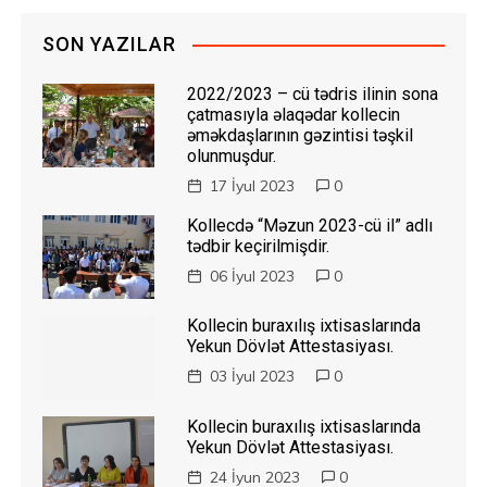
SON YAZILAR
2022/2023 – cü tədris ilinin sona
çatmasıyla əlaqədar kollecin
əməkdaşlarının gəzintisi təşkil
olunmuşdur.
17 İyul 2023
0
Kollecdə “Məzun 2023-cü il” adlı
tədbir keçirilmişdir.
06 İyul 2023
0
Kollecin buraxılış ixtisaslarında
Yekun Dövlət Attestasiyası.
03 İyul 2023
0
Kollecin buraxılış ixtisaslarında
Yekun Dövlət Attestasiyası.
24 İyun 2023
0