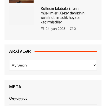
Kollecin tələbələri, fənn
müəllimləri Xəzər dənizinin
sahilində iməclik həyata
keçirmişdilər.
24 İyun 2023
0
ARXIVLƏR
A
r
x
i
v
META
l
ə
Qeydiyyat
r