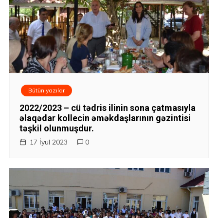
a
v
i
q
Bütün yazılar
a
2022/2023 – cü tədris ilinin sona çatmasıyla
s
əlaqədar kollecin əməkdaşlarının gəzintisi
təşkil olunmuşdur.
i
17 İyul 2023
0
y
a
s