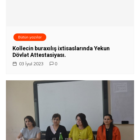
Bütün yazılar
Kollecin buraxılış ixtisaslarında Yekun
Dövlət Attestasiyası.
03 İyul 2023
0