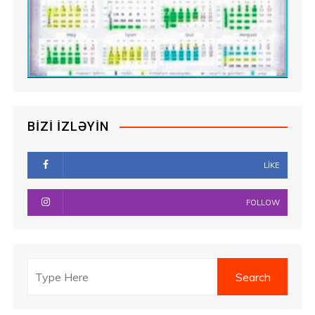
BIZI İZLƏYIN
LIKE
FOLLOW