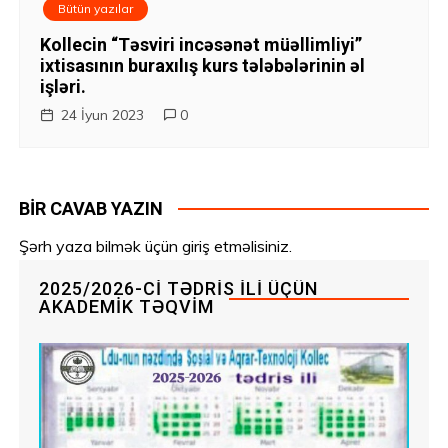
Bütün yazılar
Kollecin “Təsviri incəsənət müəllimliyi”
ixtisasının buraxılış kurs tələbələrinin əl
işləri.
24 İyun 2023
0
BIR CAVAB YAZIN
Şərh yaza bilmək üçün
giriş etməlisiniz
.
2025/2026-CI TƏDRIS ILI ÜÇÜN
AKADEMIK TƏQVIM