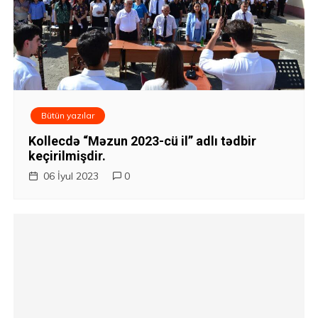
ı
Bütün yazılar
Kollecdə “Məzun 2023-cü il” adlı tədbir
keçirilmişdir.
06 İyul 2023
0