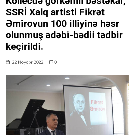
Kollecdə görkəmli bəstəkar,
SSRİ Xalq artisti Fikrət
Əmirovun 100 illiyinə həsr
olunmuş ədəbi-bədii tədbir
keçirildi.
22 Noyabr 2022
0