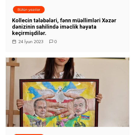
Bütün yazılar
Kollecin tələbələri, fənn müəllimləri Xəzər
dənizinin sahilində iməclik həyata
keçirmişdilər.
24 İyun 2023
0