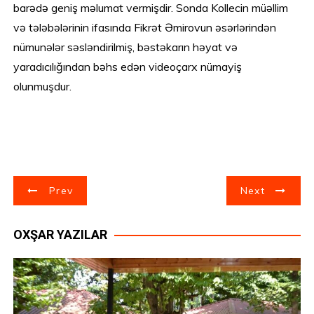
barədə geniş məlumat vermişdir. Sonda Kollecin müəllim
və tələbələrinin ifasında Fikrət Əmirovun əsərlərindən
nümunələr səsləndirilmiş, bəstəkarın həyat və
yaradıcılığından bəhs edən videoçarx nümayiş
olunmuşdur.
Y
Prev
Next
a
OXŞAR YAZILAR
z
ı
n