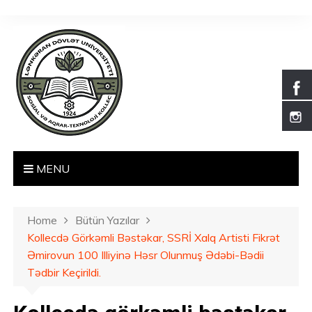
S
k
i
p
t
o
c
o
n
t
MENU
e
n
t
Home
Bütün Yazılar
Kollecdə Görkəmli Bəstəkar, SSRİ Xalq Artisti Fikrət
Əmirovun 100 Illiyinə Həsr Olunmuş Ədəbi-Bədii
Tədbir Keçirildi.