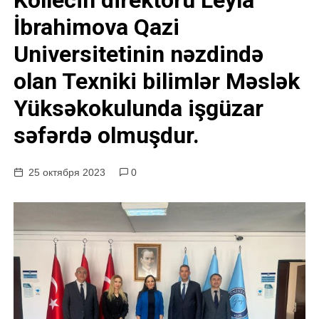
Kollecin direktoru Leyla
у
İbrahimova Qazi
Universitetinin nəzdində
olan Texniki bilimlər Məslək
Yüksəkokulunda işgüzar
səfərdə olmuşdur.
25 октября 2023
0