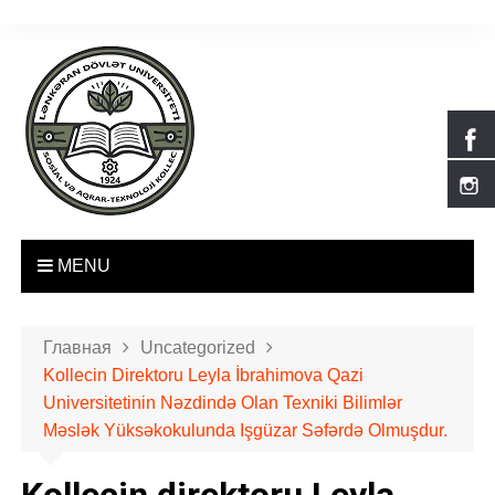
П
е
р
е
й
т
и
к
с
о
MENU
д
е
р
Главная
Uncategorized
ж
Kollecin Direktoru Leyla İbrahimova Qazi
и
Universitetinin Nəzdində Olan Texniki Bilimlər
м
Məslək Yüksəkokulunda Işgüzar Səfərdə Olmuşdur.
о
м