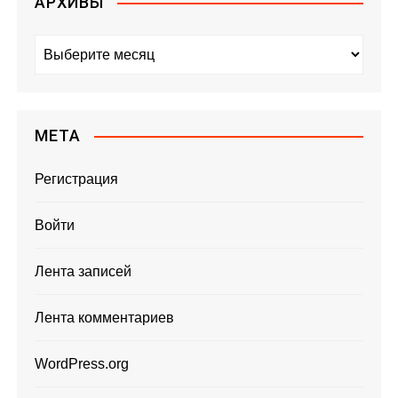
АРХИВЫ
А
р
х
и
в
МЕТА
ы
Регистрация
Войти
Лента записей
Лента комментариев
WordPress.org