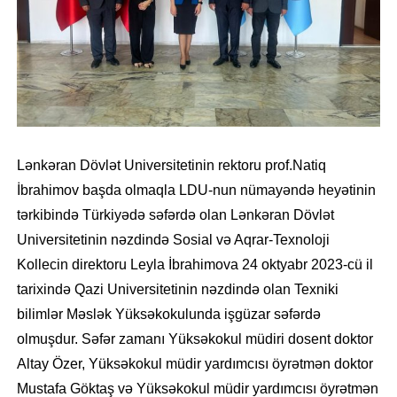
Lənkəran Dövlət Universitetinin rektoru prof.Natiq
İbrahimov başda olmaqla LDU-nun nümayəndə heyətinin
tərkibində Türkiyədə səfərdə olan Lənkəran Dövlət
Universitetinin nəzdində Sosial və Aqrar-Texnoloji
Kollecin direktoru Leyla İbrahimova 24 oktyabr 2023-cü il
tarixində Qazi Universitetinin nəzdində olan Texniki
bilimlər Məslək Yüksəkokulunda işgüzar səfərdə
olmuşdur. Səfər zamanı Yüksəkokul müdiri dosent doktor
Altay Özer, Yüksəkokul müdir yardımcısı öyrətmən doktor
Mustafa Göktaş və Yüksəkokul müdir yardımcısı öyrətmən