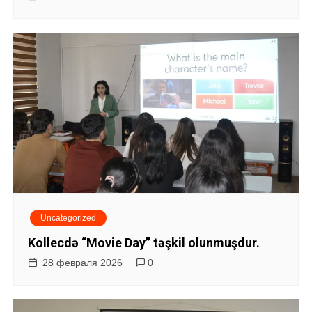
з
а
п
и
с
я
м
Uncategorized
Kollecdə “Movie Day” təşkil olunmuşdur.
28 февраля 2026
0