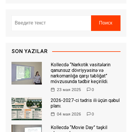
SON YAZILAR
Kollecdə “Narkotik vasitələrin
qanunsuz dövriyyəsinə və
narkomanlığa qarşı təbliğat”
mövzusunda tədbir keçirildi.
23 мая 2025
0
2026-2027-ci tədris ili üçün qəbul
planı.
04 мая 2026
0
Kollecdə “Movie Day” təşkil