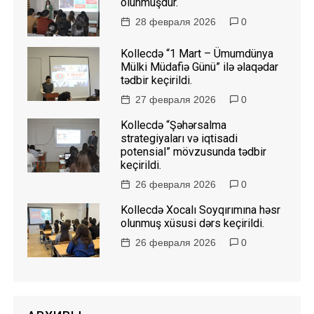
olunmuşdur.
28 февраля 2026
0
Kollecdə “1 Mart – Ümumdünya
Mülki Müdafiə Günü” ilə əlaqədar
tədbir keçirildi.
27 февраля 2026
0
Kollecdə “Şəhərsalma
strategiyaları və iqtisadi
potensial” mövzusunda tədbir
keçirildi.
26 февраля 2026
0
Kollecdə Xocalı Soyqırımına həsr
olunmuş xüsusi dərs keçirildi.
26 февраля 2026
0