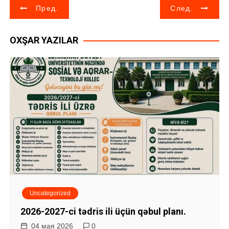
Н
Пред.
След.
а
OXŞAR YAZILAR
в
и
г
а
ц
и
я
Uncategorized
п
2026-2027-ci tədris ili üçün qəbul planı.
о
04 мая 2026
0