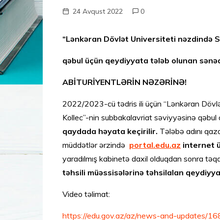
24 Avqust 2022
0
“Lənkəran Dövlət Universiteti nəzdində S
qəbul üçün qeydiyyata tələb olunan sənəd
ABİTURİYENTLƏRİN NƏZƏRİNƏ!
2022/2023-cü tədris ili üçün “Lənkəran Dövlə
Kollec”-nin subbakalavriat səviyyəsinə qəbu
qaydada həyata keçirilir.
Tələbə adını qaz
müddətlər ərzində
portal.edu.az
internet 
yaradılmış kabinetə daxil olduqdan sonra təqd
təhsili müəssisələrinə təhsilalan qeydiyya
Video təlimat:
https://edu.gov.az/az/news-and-updates/1