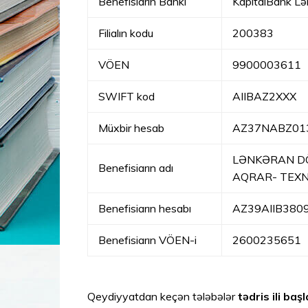
Benefisiarın Bankı
KapitalBank Lənk
Filialın kodu
200383
VÖEN
9900003611
SWIFT kod
AIIBAZ2XXX
Müxbir hesab
AZ37NABZ01
LƏNKƏRAN DÖ
Benefisiarın adı
AQRAR- TEXN
Benefisiarın hesabı
AZ39AIIB380
Benefisiarın VÖEN-i
2600235651
Qeydiyyatdan keçən tələbələr
tədris ili ba