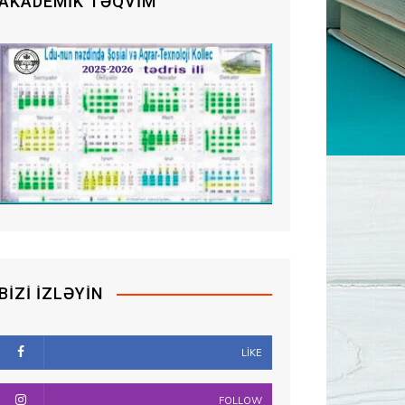
AKADEMIK TƏQVIM
BIZI İZLƏYIN
LIKE
FOLLOW