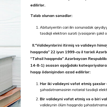
edilirlər.
Tələb olunan sənədlər:
Abituriyentin cari ilin sonunadək qeydiy
təsdiqli elektron surəti (vəsiqənin şəkil
II.“Valideynlərini itirmiş və valideyn hi
haqqında” 22 iyun 1999-cu il tarixli Azə
“Təhsil haqqında” Azərbaycan Respublika
14-8-1) əsasən aşağıdakı kateqoriyalara a
haqqı ödənişindən azad edilirlər:
Hər iki valideyni vəfat etmiş şəxslə
şəhadətnaməsinin notarial təsdiqli elekt
Bir valideyni vəfat etmiş və o biri val
valideynin ölüm haqqında şəhadətnaməsi, di