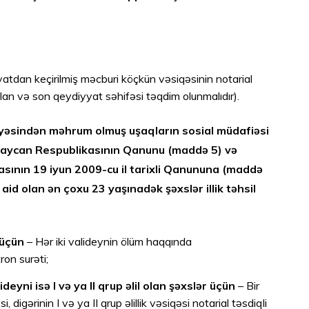
yatdan keçirilmiş məcburi köçkün vəsiqəsinin notarial
 olan və son qeydiyyat səhifəsi təqdim olunmalıdır).
mayəsindən məhrum olmuş uşaqların sosial müdafiəsi
rbaycan Respublikasının Qanunu (maddə 5) və
sının 19 iyun 2009-cu il tarixli Qanununa (maddə
id olan ən çoxu 23 yaşınadək şəxslər illik təhsil
r üçün
– Hər iki valideynin ölüm haqqında
ron surəti;
ideyni isə I və ya II qrup əlil olan şəxslər üçün
– Bir
gərinin I və ya II qrup əlillik vəsiqəsi notarial təsdiqli