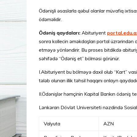
Ödənişli əsaslarla qəbul olanlar müvafiq ixtisas 
ödəməlidir.
Ödəniş qaydaları:
Abituriyent
portal.edu.a
sonra kollecin əməkdaşları portal üzrərindən da
etməyə yönləndirir. Bu proses bitdikdə abitur
səhifədə “Ödəniş et” bölməsi görünür.
I.Abituriyent bu bölməyə daxil olub “Kart” vasi
tələb olunan illik təhsil haqqını onlayn qaydad
II.Ödənişlər həmçinin Kapital Bankın ödəniş term
Lənkəran Dövlət Universiteti nəzdində Sosial v
Valyuta
AZN