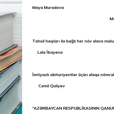
Maya Muradova İş: 025
Mobil: (+994) 51
Təhsil haqları ilə bağlı hər növ əlavə məl
Lalə İbayeva İş: 02
İmtiyazlı abituriyentlər üçün əlaqə nömr
Cəmil Quliyev İş: 0
Mobil: (+994) 
“AZƏRBAYCAN RESPUBLİKASININ QANUNU”n