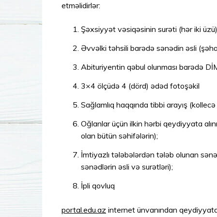
etməlidirlər:
Şəxsiyyət vəsiqəsinin surəti (hər iki üzü)
Əvvəlki təhsili barədə sənədin əsli (şə
Abituriyentin qəbul olunması barədə DİM
3×4 ölçüdə 4 (dörd) ədəd fotoşəkil
Sağlamlıq haqqında tibbi arayış (kollec
Oğlanlar üçün ilkin hərbi qeydiyyata alı
olan bütün səhifələrin);
İmtiyazlı tələbələrdən tələb olunan sənə
sənədlərin əsli və surətləri);
İpli qovluq
portal.edu.az
internet ünvanından qeydiyyatda