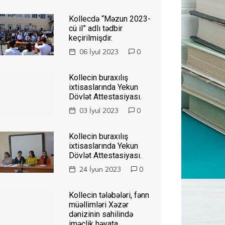
Kollecdə “Məzun 2023-
cü il” adlı tədbir
keçirilmişdir.
06 İyul 2023
0
Kollecin buraxılış
ixtisaslarında Yekun
Dövlət Attestasiyası.
03 İyul 2023
0
Kollecin buraxılış
ixtisaslarında Yekun
Dövlət Attestasiyası.
24 İyun 2023
0
Kollecin tələbələri, fənn
müəllimləri Xəzər
dənizinin sahilində
iməclik həyata