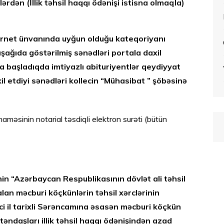
ərdən (İllik təhsil haqqı ödənişi istisna olmaqla)
rnet ünvanında uyğun olduğu kateqoriyanı
ağıda göstərilmiş sənədləri portala daxil
a başladıqda imtiyazlı abituriyentlər qeydiyyat
l etdiyi sənədləri kollecin “Mühasibat ” şöbəsinə
əsinin notarial təsdiqli elektron surəti (bütün
in “Azərbaycan Respublikasının dövlət ali təhsil
alan məcburi köçkünlərin təhsil xərclərinin
i il tarixli Sərəncamına əsasən məcburi köçkün
ndaşları illik təhsil haqqı ödənişindən azad