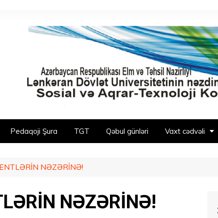
Pedaqoji Şura
TGT
Qəbul günləri
Vaxt cədvəli
İYENTLƏRİN NƏZƏRİNƏ!
TLƏRİN NƏZƏRİNƏ!