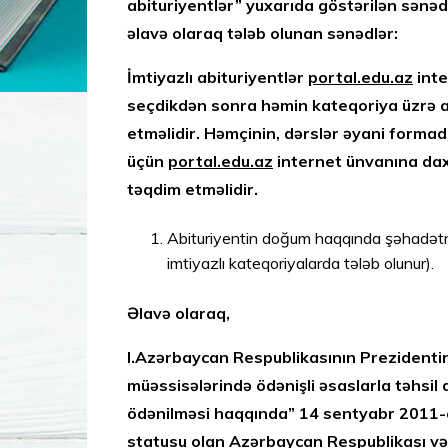
abituriyentlər” yuxarıda göstərilən sənədl
əlavə olaraq tələb olunan sənədlər:
İmtiyazlı abituriyentlər
portal.edu.az
inte
seçdikdən sonra həmin kateqoriya üzrə aş
etməlidir. Həmçinin, dərslər əyani formad
üçün
portal.edu.az
internet ünvanına daxi
təqdim etməlidir.
Abituriyentin doğum haqqında şəhadətnam
imtiyazlı kateqoriyalarda tələb olunur).
Əlavə olaraq,
I.Azərbaycan Respublikasının Prezidentin
müəssisələrində ödənişli əsaslarla təhsil 
ödənilməsi haqqında” 14 sentyabr 2011-c
statusu olan Azərbaycan Respublikası vətə