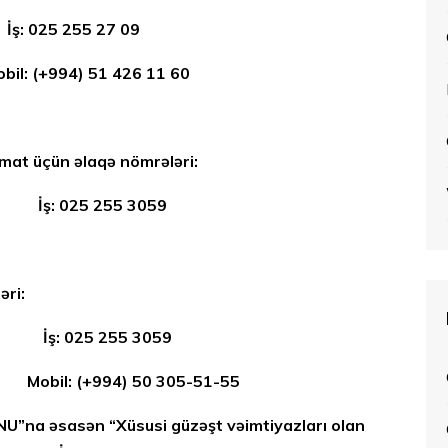
 255 27 09
 426 11 60
umat üçün əlaqə nömrələri:
5 255 3059
ələri:
25 255 3059
50 305-51-55
a əsasən “Xüsusi güzəşt vəimtiyazları olan