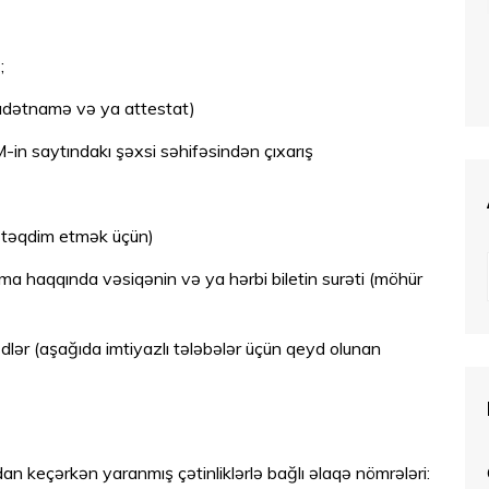
;
hadətnamə və ya attestat)
-in saytındakı şəxsi səhifəsindən çıxarış
ə təqdim etmək üçün)
nma haqqında vəsiqənin və ya hərbi biletin surəti (möhür
dlər (aşağıda imtiyazlı tələbələr üçün qeyd olunan
n keçərkən yaranmış çətinliklərlə bağlı əlaqə nömrələri: