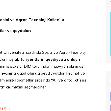
osial və Aqrar-Texnoloji Kollec”-ə
lər və qaydalar:
t Universiteti nəzdində Sosial və Aqrar-Texnoloji
l olunmuş
abituriyentlərin qeydiyyatı onlayn
anmış şəxslər DİM tərəfindən müəyyən olunmuş
ünvanına daxil olaraq
qeydiyyatdan keçməli və
im edilən xidmətlər sırasında
“Ali və orta ixtisas
tı” xidmətini
seçməlidirlər.
6815-1