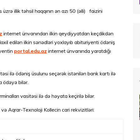
üzrə illik təhsil haqqının ən azı 50 (əlli) faizini
z
internet ünvanından ilkin qeydiyyatdan keçdikdən
xil edilən ilkin sənədləri yoxlayıb abituriyenti ödəniş
iyentin
portal.edu.az
internet ünvanında yaratdığı
təsi ilə ödəniş üsulunu seçərək istənilən bank kartı ilə
a ödəyə bilər.
inalları vasitəsi ilə də həyata keçirilə bilər.
ə Aqrar-Texnoloji Kollecin cari rekvizitləri: