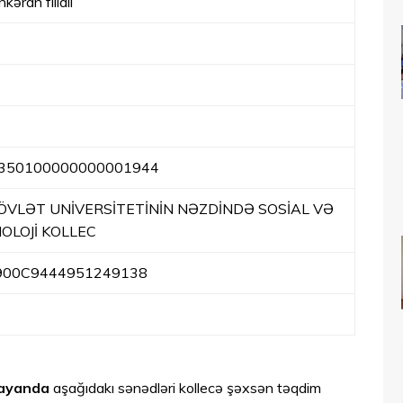
əran filiali
350100000000001944
VLƏT UNİVERSİTETİNİN NƏZDİNDƏ SOSİAL VƏ
OLOJİ KOLLEC
900C9444951249138
şlayanda
aşağıdakı sənədləri kollecə şəxsən təqdim