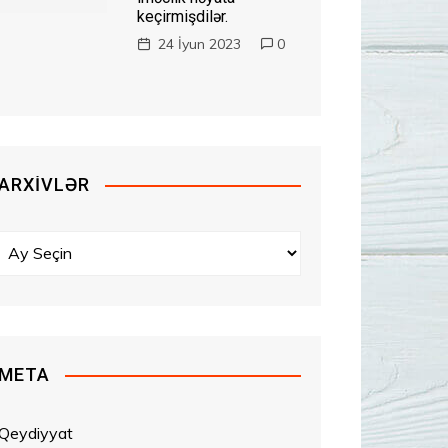
keçirmişdilər.
24 İyun 2023
0
ARXIVLƏR
A
r
x
i
v
l
META
ə
r
Qeydiyyat