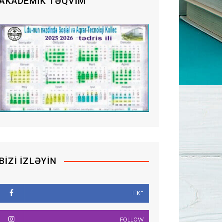
AKADEMIK TƏQVIM
BIZI İZLƏYIN
LIKE
FOLLOW