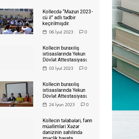
Kollecdə “Məzun 2023-
cü il” adlı tədbir
keçirilmişdir.
06 İyul 2023
0
Kollecin buraxılış
ixtisaslarında Yekun
Dövlət Attestasiyası.
03 İyul 2023
0
Kollecin buraxılış
ixtisaslarında Yekun
Dövlət Attestasiyası.
24 İyun 2023
0
Kollecin tələbələri, fənn
müəllimləri Xəzər
dənizinin sahilində
iməclik həyata