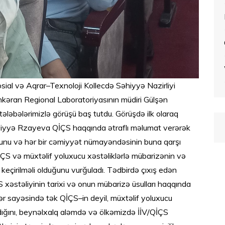
ial və Aqrar–Texnoloji Kollecdə Səhiyyə Nazirliyi
əran Regional Laboratoriyasının müdiri Gülşən
ləbələrimizlə görüşü baş tutdu. Görüşdə ilk olaraq
 Ülviyyə Rzayeva QİÇS haqqında ətraflı məlumat verərək
ğunu və hər bir cəmiyyət nümayəndəsinin buna qarşı
İÇS və müxtəlif yoluxucu xəstəliklərlə mübarizənin və
keçirilməli olduğunu vurğuladı. Tədbirdə çıxış edən
 xəstəliyinin tarixi və onun mübarizə üsulları haqqında
irlər sayəsində tək QİÇS–in deyil, müxtəlif yoluxucu
ındığını, beynəlxalq aləmdə və ölkəmizdə İİV/QİÇS