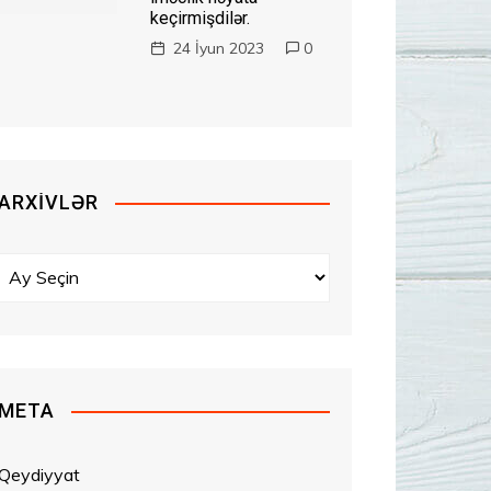
keçirmişdilər.
24 İyun 2023
0
ARXIVLƏR
A
r
x
i
v
l
META
ə
r
Qeydiyyat