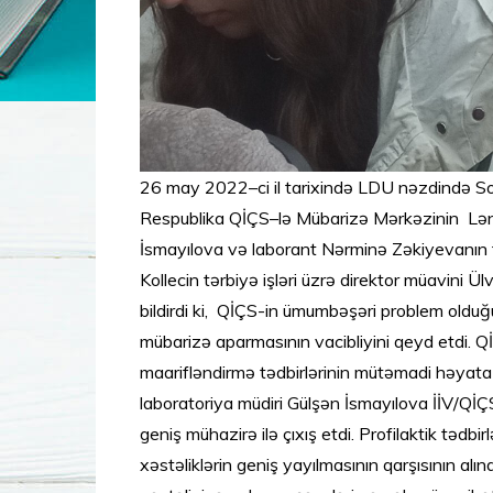
26 may 2022–ci il tarixində LDU nəzdində Sos
Respublika QİÇS–lə Mübarizə Mərkəzinin Lənk
İsmayılova və laborant Nərminə Zəkiyevanın tə
Kollecin tərbiyə işləri üzrə direktor müavini
bildirdi ki, QİÇS-in ümumbəşəri problem oldu
mübarizə aparmasının vacibliyini qeyd etdi. Q
maarifləndirmə tədbirlərinin mütəmadi həyata 
laboratoriya müdiri Gülşən İsmayılova İİV/QİÇS
geniş mühazirə ilə çıxış etdi. Profilaktik tədb
xəstəliklərin geniş yayılmasının qarşısının al