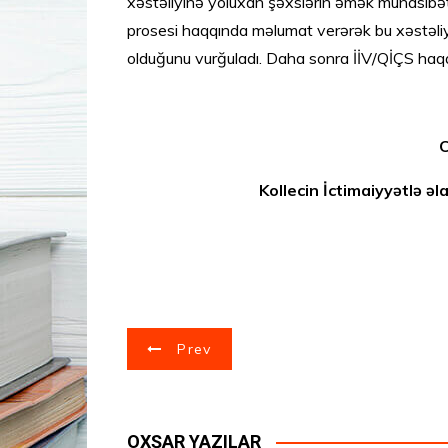
xəstəliyinə yoluxan şəxslərin əmək münasibət
prosesi haqqında məlumat verərək bu xəstəli
olduğunu vurğuladı. Daha sonra İİV/QİÇS haqqınd
Cəmil Quli
Kollecin İctimaiyyətlə əlaqələr 
Y
Prev
a
z
OXŞAR YAZILAR