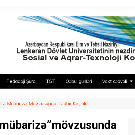
Pedaqoji Şura
TGT
Qəbul günləri
Vaxt cədvəli
Lə Mübarizə”mövzusunda Tədbir Keçirildi.
ə mübarizə”mövzusunda