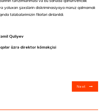
lərinin tənzimlənməsi və bu sahədə qanunvericilik
yə yoluxan şəxslərin diskriminasiyaya məruz qalmamalı
a tələbələrimizin fikirləri dinlənildi.
yev
üzrə direktor köməkçisi
Next