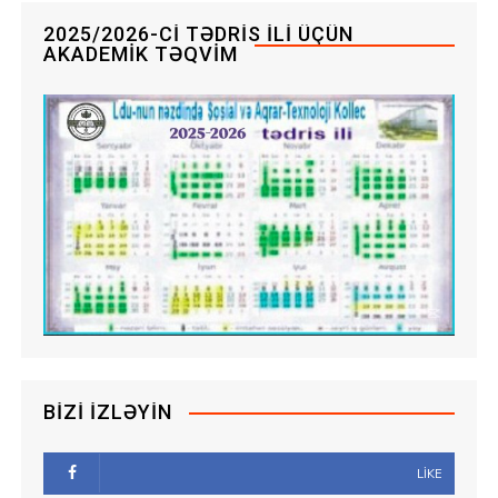
2025/2026-CI TƏDRIS ILI ÜÇÜN
AKADEMIK TƏQVIM
BIZI İZLƏYIN
LIKE