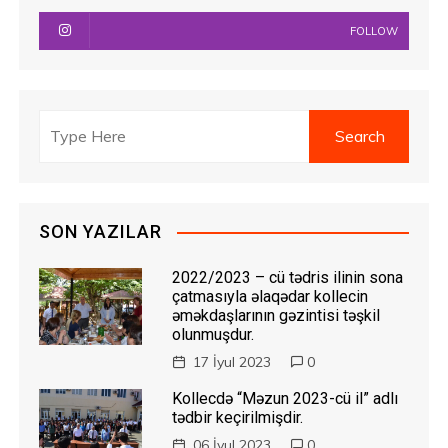
FOLLOW
SON YAZILAR
2022/2023 – cü tədris ilinin sona
çatmasıyla əlaqədar kollecin
əməkdaşlarının gəzintisi təşkil
olunmuşdur.
17 İyul 2023
0
Kollecdə “Məzun 2023-cü il” adlı
tədbir keçirilmişdir.
06 İyul 2023
0