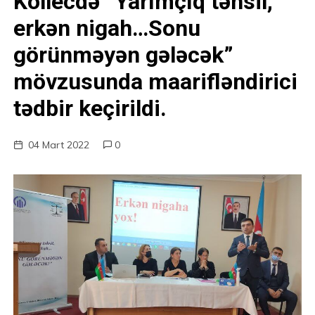
Kollecdə “Yarımçıq təhsil,
erkən nigah…Sonu
görünməyən gələcək”
mövzusunda maarifləndirici
tədbir keçirildi.
04 Mart 2022
0