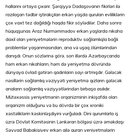
hallarını ortaya çıxarır. Şərqiyyə Dadaşovanın fikirləri ilə
razılaşan tədbir iştirakçıları erkən yaşda qurulan evliliklərin
çox vaxt tez dağıldığı haqda fikir söylədilər. Daha sonra
hüquqşunas Araz Nurməmmədov erkən yaşlarda nikaha
daxil olan yeniyetmələrin reproduktiv sağlamlıqla bağlı
problemlər yaşanmasından, ana və uşaq ölümlərindən
danışdı. Onun sözlərinə görə, son illərdə Azərbaycanda
həm erkən nikahların, həm də yeniyetmə dövründə
dünyaya övlad gətirən qadınların sayı artmışdır. Gələcək
nəsillərin sağlamlıq vəziyyəti yeniyetmə qızların gələcək
anaların sağlamlıq vəziyyətlərindən birbaşa asılıdır.
Mütəxəssis yeniyetmənin orqanizminin inkişafda olan
orqanizm olduğunu və bu dövrdə bir çox xroniki
xəstəliklərin kəskinləşdiyini vurğuladı. Dini qurumlarla iş
üzrə Dövlət Komitəsinin Lənkəran bölgəsi üzrə əməkdaşı
Səyyad Babakişiyev erkən ailə quran yeniyetmələrin