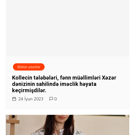
Bütün yazılar
Kollecin tələbələri, fənn müəllimləri Xəzər
dənizinin sahilində iməclik həyata
keçirmişdilər.
24 İyun 2023
0