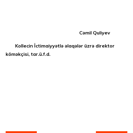
Cəmil Quliyev
Kollecin İctimaiyyətlə əlaqələr üzrə direktor
köməkçisi, tar.ü.f.d.