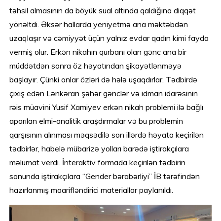
təhsil almasının da böyük sual altında qaldığına diqqət
yönəltdi. Əksər hallarda yeniyetmə ana məktəbdən
uzaqlaşır və cəmiyyət üçün yalnız evdar qadın kimi fayda
vermiş olur. Erkən nikahın qurbanı olan gənc ana bir
müddətdən sonra öz həyatından şikayətlənməyə
başlayır. Çünki onlar özləri də hələ uşaqdırlar. Tədbirdə
çıxış edən Lənkəran şəhər gənclər və idman idarəsinin
rəis müavini Yusif Xamiyev erkən nikah problemi ilə bağlı
aparılan elmi-analitik araşdırmalar və bu problemin
qarşısının alınması məqsədilə son illərdə həyata keçirilən
tədbirlər, habelə mübarizə yolları barədə iştirakçılara
məlumat verdi. İnteraktiv formada keçirilən tədbirin
sonunda iştirakçılara “Gender bərabərliyi” İB tərəfindən
hazırlanmış maarifləndirici materiallar paylanıldı.