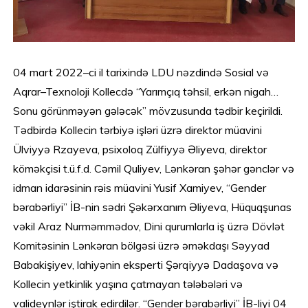
04 mart 2022–ci il tarixində LDU nəzdində Sosial və
Aqrar–Texnoloji Kollecdə “Yarımçıq təhsil, erkən nigah…
Sonu görünməyən gələcək” mövzusunda tədbir keçirildi.
Tədbirdə Kollecin tərbiyə işləri üzrə direktor müavini
Ülviyyə Rzayeva, psixoloq Zülfiyyə Əliyeva, direktor
köməkçisi t.ü.f.d. Cəmil Quliyev, Lənkəran şəhər gənclər və
idman idarəsinin rəis müavini Yusif Xamiyev, “Gender
bərabərliyi” İB-nin sədri Şəkərxanım Əliyeva, Hüquqşunas
vəkil Araz Nurməmmədov, Dini qurumlarla iş üzrə Dövlət
Komitəsinin Lənkəran bölgəsi üzrə əməkdaşı Səyyad
Babakişiyev, lahiyənin eksperti Şərqiyyə Dadaşova və
Kollecin yetkinlik yaşına çatmayan tələbələri və
valideynlər iştirak edirdilər. “Gender bərabərliyi” İB-liyi 04