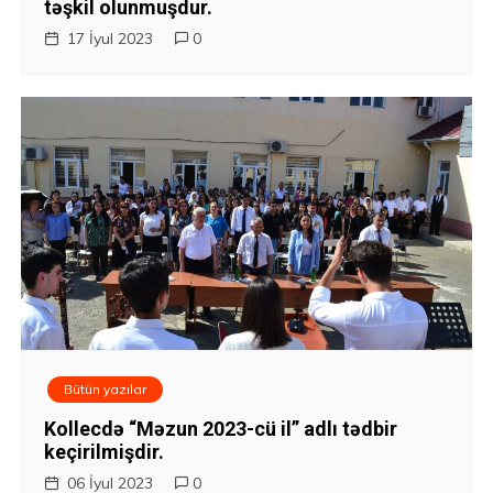
təşkil olunmuşdur.
i
17 İyul 2023
0
y
a
s
ı
Bütün yazılar
Kollecdə “Məzun 2023-cü il” adlı tədbir
keçirilmişdir.
06 İyul 2023
0