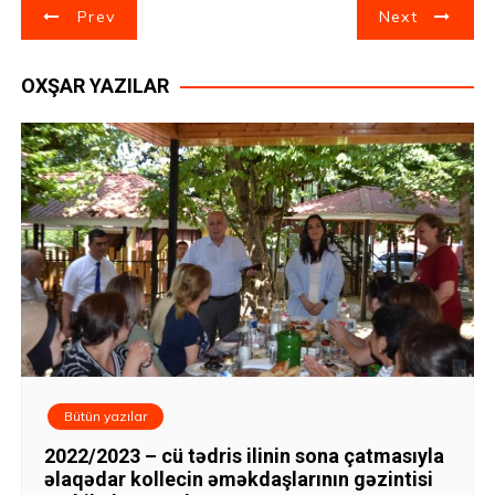
Y
Prev
Next
a
OXŞAR YAZILAR
z
ı
n
a
v
i
q
Bütün yazılar
a
2022/2023 – cü tədris ilinin sona çatmasıyla
s
əlaqədar kollecin əməkdaşlarının gəzintisi