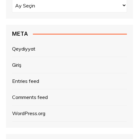
A
r
x
i
v
META
l
ə
Qeydiyyat
r
Giriş
Entries feed
Comments feed
WordPress.org