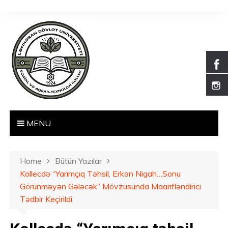
S
k
i
p
t
o
c
o
n
t
MENU
e
n
t
Home
Bütün Yazılar
Kollecdə “Yarımçıq Təhsil, Erkən Nigah…Sonu
Görünməyən Gələcək” Mövzusunda Maarifləndirici
Tədbir Keçirildi.