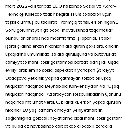
mart 2022–ci il tarixdə LDU nəzdində Sosial və Aqrar–
Texnoloji Kollecdə tədbir keçirdi. I kurs tələbələri üçün
təşkil olunmuş bu tədbirdə “Yarımçıq təhsil, erkən nigah…
Sonu görünməyən gələcək” mövzusunda təqdimatlar
olundu, onlar arasında maariflənmə işi aparıldı. Tədbir
iştirakçılarına erkən nikahların ailə quran şəxslərə, onların
uşaqlarına ümumilikdə isə ailə quruluşuna və bütövlükdə
cəmiyyətə mənfi təsir göstərməsi barədə danışıldı. Uşaq
evliliyi probleminə sosial aspektdən yanaşan Şərqiyyə
Dadaşova yetkinlik yaşına çatmayan tələbələri uşaq
hüquqları haqqında Beynəlxalq Konvensiyalar və “Uşaq
hüquqları haqqında” Azərbaycan Respublikasının Qanunu
haqqında məlumat verdi. O, bildirdi ki, erkən yaşda qurulan
nikahlar 18 yaşı tamam olmayan yeniyetmələrin
sağlamlığına, gələcək həyatlarına ciddi mənfi təsir göstərir
və bu da öz növbəsində gələcəkdə ailədaxili zorakılıq