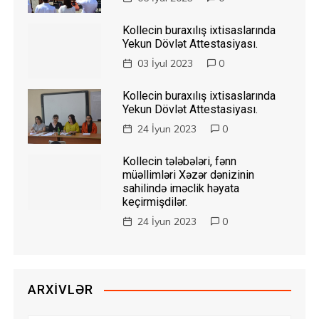
Kollecin buraxılış ixtisaslarında
Yekun Dövlət Attestasiyası.
03 İyul 2023
0
Kollecin buraxılış ixtisaslarında
Yekun Dövlət Attestasiyası.
24 İyun 2023
0
Kollecin tələbələri, fənn
müəllimləri Xəzər dənizinin
sahilində iməclik həyata
keçirmişdilər.
24 İyun 2023
0
ARXIVLƏR