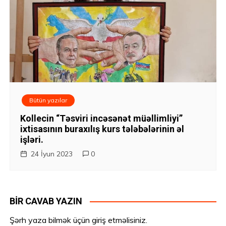
Bütün yazılar
Kollecin “Təsviri incəsənət müəllimliyi”
ixtisasının buraxılış kurs tələbələrinin əl
işləri.
24 İyun 2023
0
BIR CAVAB YAZIN
Şərh yaza bilmək üçün
giriş etməlisiniz
.