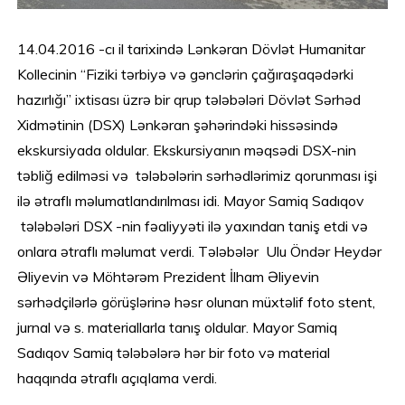
14.04.2016 -cı il tarixində Lənkəran Dövlət Humanitar
Kollecinin “Fiziki tərbiyə və gənclərin çağıraşaqədərki
hazırlığı” ixtisası üzrə bir qrup tələbələri Dövlət Sərhəd
Xidmətinin (DSX) Lənkəran şəhərindəki hissəsində
ekskursiyada oldular. Ekskursiyanın məqsədi DSX-nin
təbliğ edilməsi və tələbələrin sərhədlərimiz qorunması işi
ilə ətraflı məlumatlandırılması idi. Mayor Samiq Sadıqov
tələbələri DSX -nin fəaliyyəti ilə yaxından taniş etdi və
onlara ətraflı məlumat verdi. Tələbələr Ulu Öndər Heydər
Əliyevin və Möhtərəm Prezident İlham Əliyevin
sərhədçilərlə görüşlərinə həsr olunan müxtəlif foto stent,
jurnal və s. materiallarla tanış oldular. Mayor Samiq
Sadıqov Samiq tələbələrə hər bir foto və material
haqqında ətraflı açıqlama verdi.