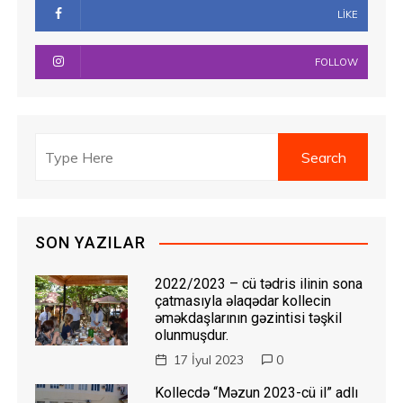
LIKE
FOLLOW
SON YAZILAR
2022/2023 – cü tədris ilinin sona
çatmasıyla əlaqədar kollecin
əməkdaşlarının gəzintisi təşkil
olunmuşdur.
17 İyul 2023
0
Kollecdə “Məzun 2023-cü il” adlı