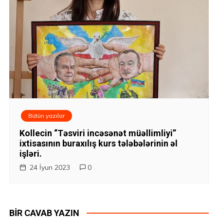
Bütün yazılar
Kollecin “Təsviri incəsənət müəllimliyi”
ixtisasının buraxılış kurs tələbələrinin əl
işləri.
24 İyun 2023
0
BIR CAVAB YAZIN