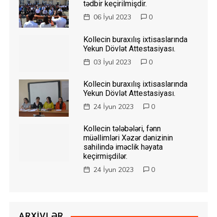
tədbir keçirilmişdir.
06 İyul 2023
0
Kollecin buraxılış ixtisaslarında
Yekun Dövlət Attestasiyası.
03 İyul 2023
0
Kollecin buraxılış ixtisaslarında
Yekun Dövlət Attestasiyası.
24 İyun 2023
0
Kollecin tələbələri, fənn
müəllimləri Xəzər dənizinin
sahilində iməclik həyata
keçirmişdilər.
24 İyun 2023
0
ARXIVLƏR