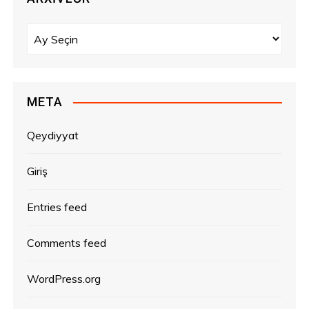
A
r
x
i
v
META
l
ə
Qeydiyyat
r
Giriş
Entries feed
Comments feed
WordPress.org