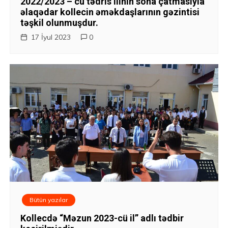
2022/2023 – cü tədris ilinin sona çatmasıyla
s
əlaqədar kollecin əməkdaşlarının gəzintisi
təşkil olunmuşdur.
i
17 İyul 2023
0
y
a
s
ı
Bütün yazılar
Kollecdə “Məzun 2023-cü il” adlı tədbir