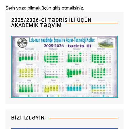
Şərh yaza bilmək üçün
giriş etməlisiniz
.
2025/2026-CI TƏDRIS ILI ÜÇÜN
AKADEMIK TƏQVIM
BIZI İZLƏYIN