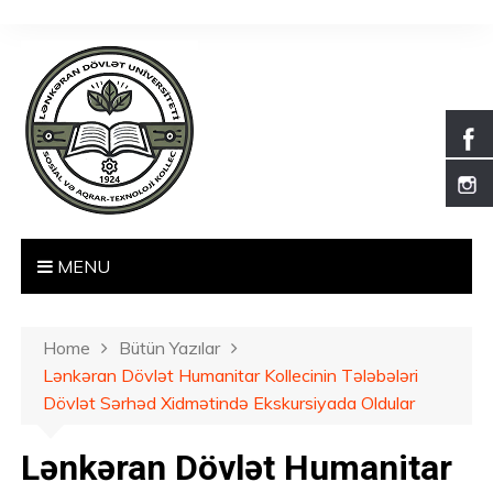
S
k
i
p
t
o
c
o
n
t
MENU
e
n
t
Home
Bütün Yazılar
Lənkəran Dövlət Humanitar Kollecinin Tələbələri
Dövlət Sərhəd Xidmətində Ekskursiyada Oldular
Lənkəran Dövlət Humanitar