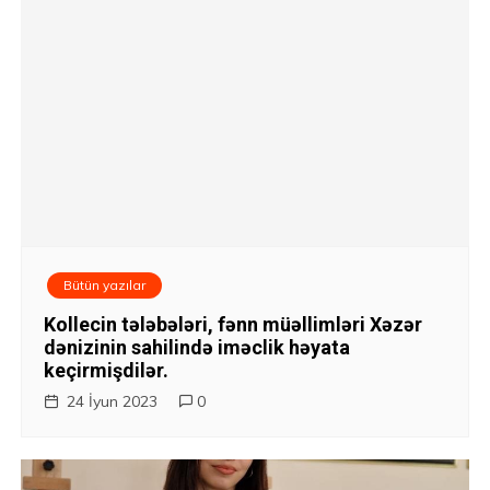
Bütün yazılar
Kollecin tələbələri, fənn müəllimləri Xəzər
dənizinin sahilində iməclik həyata
keçirmişdilər.
24 İyun 2023
0