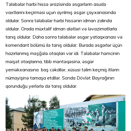
Tələbələr hərbi hissə ərazisində əsgərlərin asudə
vaxtlarını keçirməsi uçun ayrılmış əsgər çayxanasında
oldular. Sonra tələbələr hərbi hissənin idman zalında
oldular. Orada müxtəlif idman alətləri və ləvazimatlarla
tanış oldular. Daha sonra tələbələr əsgər yataqxanası və
komendant bölümü ilə tanış oldular. Burada əsgərlər üçün
hazırlanmış məşğələ otaqları var idi. Tələbələr həmcinin
məişət otaqlarına, tibb məntəqəsinə, əsgər
yeməkxanasına baş cəkdilər, xüsusi təlim keçmiş itlərin
nümayişinə tamaşa etdilər. Sonda Dövlət Bayrağının
qorunduğu yerlərlə də tanış oldular.