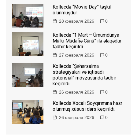
Kollecdə “Movie Day” təşkil
olunmuşdur.
28 февраля 2026
0
Kollecdə “1 Mart – Ümumdünya
Mülki Müdafiə Günü” ilə əlaqədar
tədbir keçirildi.
27 февраля 2026
0
Kollecdə “Şəhərsalma
strategiyaları və iqtisadi
potensial” mövzusunda tədbir
keçirildi.
26 февраля 2026
0
Kollecdə Xocalı Soyqırımına həsr
olunmuş xüsusi dərs keçirildi.
26 февраля 2026
0