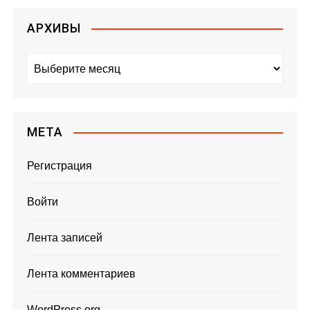
АРХИВЫ
А
р
х
и
в
МЕТА
ы
Регистрация
Войти
Лента записей
Лента комментариев
WordPress.org