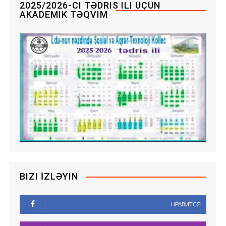
2025/2026-CI TƏDRIS ILI ÜÇÜN
у
AKADEMIK TƏQVIM
BIZI İZLƏYIN
НРАВИТСЯ