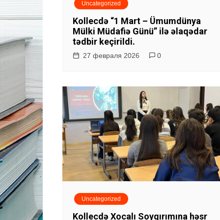
Uncategorized
Kollecdə “1 Mart – Ümumdünya
Mülki Müdafiə Günü” ilə əlaqədar
tədbir keçirildi.
27 февраля 2026
0
Uncategorized
Kollecdə Xocalı Soyqırımına həsr