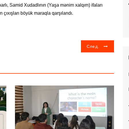
arlı, Samid Xudadlının (Yaşa mənim xalqım) ifaları
in çıxışları böyük maraqla qarşılandı.
След.