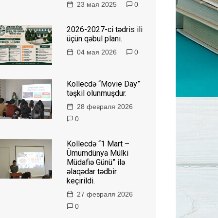
23 мая 2025
0
2026-2027-ci tədris ili
üçün qəbul planı.
04 мая 2026
0
Kollecdə “Movie Day”
təşkil olunmuşdur.
28 февраля 2026
0
Kollecdə “1 Mart –
Ümumdünya Mülki
Müdafiə Günü” ilə
əlaqədar tədbir
keçirildi.
27 февраля 2026
0