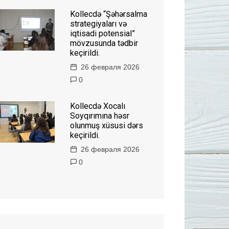
Kollecdə “Şəhərsalma
strategiyaları və
iqtisadi potensial”
mövzusunda tədbir
keçirildi.
26 февраля 2026
0
Kollecdə Xocalı
Soyqırımına həsr
olunmuş xüsusi dərs
keçirildi.
26 февраля 2026
0