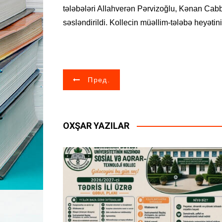
tələbələri Allahverən Pərvizoğlu, Kənan Cabb
səsləndirildi. Kollecin müəllim-tələbə heyətin
Н
Пред.
а
в
OXŞAR YAZILAR
и
г
а
ц