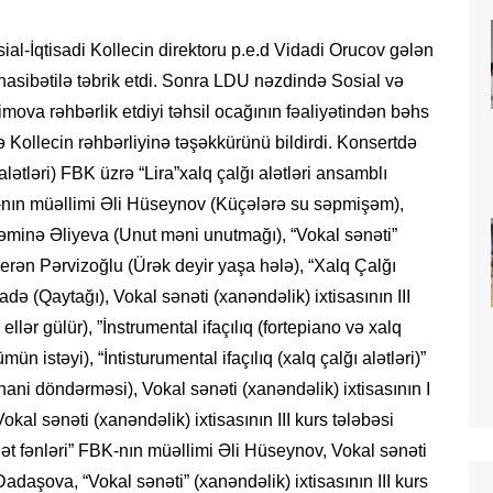
ial-İqtisadi Kollecin direktoru p.e.d Vidadi Orucov gələn
nasibətilə təbrik etdi. Sonra LDU nəzdində Sosial və
imova rəhbərlik etdiyi təhsil ocağının fəaliyətindən bəhs
ə Kollecin rəhbərliyinə təşəkkürünü bildirdi. Konsertdə
 alətləri) FBK üzrə “Lira”xalq çalğı alətləri ansamblı
BK-nın müəllimi Əli Hüseynov (Küçələrə su səpmişəm),
Zəminə Əliyeva (Unut məni unutmağı), “Vokal sənəti”
hverən Pərvizoğlu (Ürək deyir yaşa hələ), “Xalq Çalğı
zadə (Qaytağı), Vokal sənəti (xanəndəlik) ixtisasının III
lər gülür), ”İnstrumental ifaçılıq (fortepiano və xalq
ün istəyi), “İntisturumental ifaçılıq (xalq çalğı alətləri)”
uhani döndərməsi), Vokal sənəti (xanəndəlik) ixtisasının I
al sənəti (xanəndəlik) ixtisasının III kurs tələbəsi
ət fənləri” FBK-nın müəllimi Əli Hüseynov, Vokal sənəti
Dadaşova, “Vokal sənəti” (xanəndəlik) ixtisasının III kurs