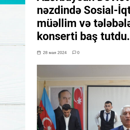
у
nəzdində Sosial-İqt
müəllim və tələbələ
konserti baş tutdu.
28 мая 2024
0