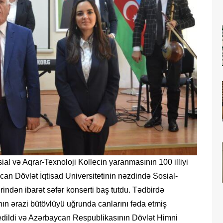
al və Aqrar-Texnoloji Kollecin yaranmasının 100 illiyi
can Dövlət İqtisad Universitetinin nəzdində Sosial-
rindən ibarət səfər konserti baş tutdu. Tədbirdə
n ərazi bütövlüyü uğrunda canlarını fəda etmiş
d edildi və Azərbaycan Respublikasının Dövlət Himni