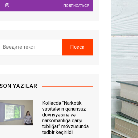
ПОДПИСАТЬСЯ
SON YAZILAR
Kollecdə “Narkotik
vasitələrin qanunsuz
dövriyyəsinə və
narkomanlığa qarşı
təbliğat” mövzusunda
tədbir keçirildi.