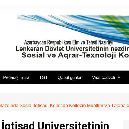
Pedaqoji Şura
TGT
Qəbul günləri
Vaxt cədvəli
Nəzdində Sosial-İqtisadi Kollecdə Kollecin Müəllim Və Tələbələ
İqtisad Universitetinin