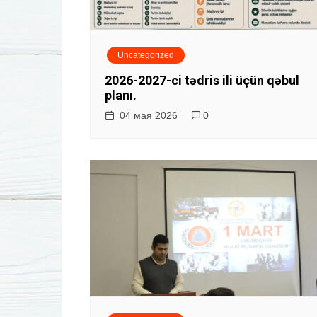
и
я
Uncategorized
п
2026-2027-ci tədris ili üçün qəbul
о
planı.
04 мая 2026
0
з
а
п
и
с
я
м