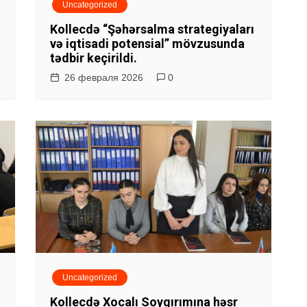
Uncategorized
Kollecdə “Şəhərsalma strategiyaları
və iqtisadi potensial” mövzusunda
tədbir keçirildi.
26 февраля 2026
0
Uncategorized
Kollecdə Xocalı Soyqırımına həsr