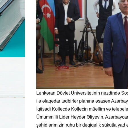
Lənkəran Dövlət Universitetinin nəzdində Sosi
ilə əlaqədar tədbirlər planına əsasən Azərbay
İqtisadi Kollecdə Kollecin müəllim və tələbələ
Ümummilli Lider Heydər Əliyevin, Azərbaycanı
şəhidlərimizin ruhu bir dəqiqəlik sükutla ya