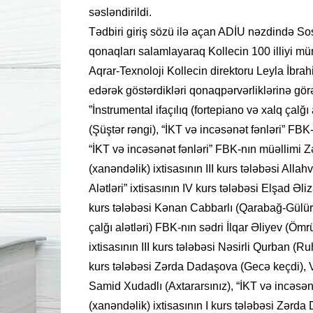
səsləndirildi.
Tədbiri giriş sözü ilə açan ADİU nəzdində Sos
qonaqları salamlayaraq Kollecin 100 illiyi mü
Aqrar-Texnoloji Kollecin direktoru Leyla İbrah
edərək göstərdikləri qonaqpərvərliklərinə gör
”İnstrumental ifaçılıq (fortepiano və xalq çalğı
(Şüştər rəngi), “İKT və incəsənət fənləri” F
“İKT və incəsənət fənləri” FBK-nın müəllimi 
(xanəndəlik) ixtisasının III kurs tələbəsi Alla
Alətləri” ixtisasının IV kurs tələbəsi Elşad Əli
kurs tələbəsi Kənan Cabbarlı (Qarabağ-Gülür el
çalğı alətləri) FBK-nın sədri İlqar Əliyev (Ömrüm
ixtisasının III kurs tələbəsi Nəsirli Qurban (R
kurs tələbəsi Zərda Dadaşova (Gecə keçdi), Vok
Samid Xudadlı (Axtararsınız), “İKT və incəsən
(xanəndəlik) ixtisasının I kurs tələbəsi Zərda 