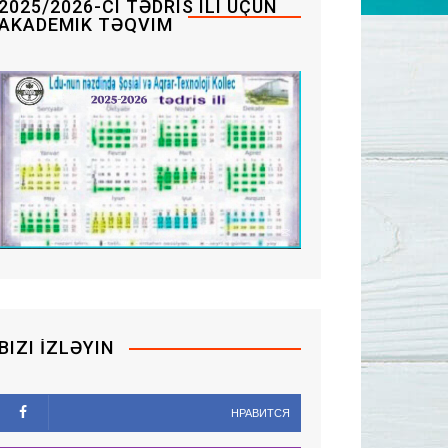
2025/2026-CI TƏDRIS ILI ÜÇÜN
AKADEMIK TƏQVIM
BIZI İZLƏYIN
НРАВИТСЯ