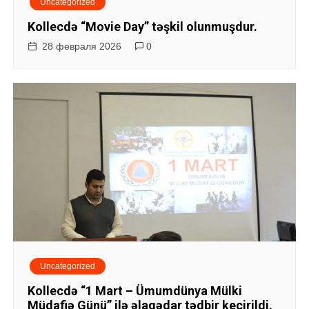
Uncategorized
Kollecdə “Movie Day” təşkil olunmuşdur.
28 февраля 2026
0
Uncategorized
Kollecdə “1 Mart – Ümumdünya Mülki
Müdafiə Günü” ilə əlaqədar tədbir keçirildi.