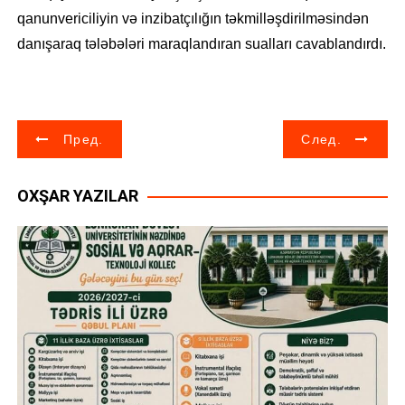
qanunvericiliyin və inzibatçılığın təkmilləşdirilməsindən
danışaraq tələbələri maraqlandıran sualları cavablandırdı.
Н
Пред.
След.
а
OXŞAR YAZILAR
в
и
г
а
ц