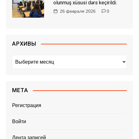
olunmuş xüsusi dərs keçirildi.
26 февраля 2026
0
АРХИВЫ
А
р
х
и
в
МЕТА
ы
Регистрация
Войти
Лента записей