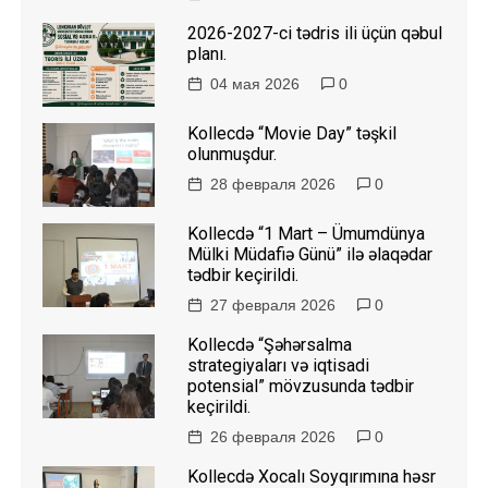
2026-2027-ci tədris ili üçün qəbul
planı.
04 мая 2026
0
Kollecdə “Movie Day” təşkil
olunmuşdur.
28 февраля 2026
0
Kollecdə “1 Mart – Ümumdünya
Mülki Müdafiə Günü” ilə əlaqədar
tədbir keçirildi.
27 февраля 2026
0
Kollecdə “Şəhərsalma
strategiyaları və iqtisadi
potensial” mövzusunda tədbir
keçirildi.
26 февраля 2026
0
Kollecdə Xocalı Soyqırımına həsr