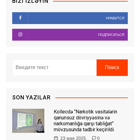
BIZI İZLƏYIN
НРАВИТСЯ
ПОДПИСАТЬСЯ
SON YAZILAR
Kollecdə “Narkotik vasitələrin
qanunsuz dövriyyəsinə və
narkomanlığa qarşı təbliğat”
mövzusunda tədbir keçirildi.
23 мая 2025
0