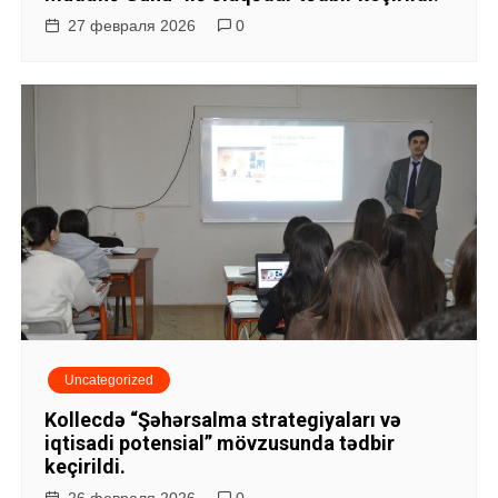
27 февраля 2026
0
Uncategorized
Kollecdə “Şəhərsalma strategiyaları və
iqtisadi potensial” mövzusunda tədbir
keçirildi.