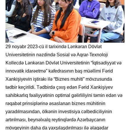
29 noyabr 2023-cü il tarixində Lənkəran Dövlət
Universitetinin nəzdində Sosial və Aqrar-Texnoloji
Kollecdə Lənkəran Dövlət Universitetinin “İqtisadiyyat və
innovatik idarəetmə” kafedrasının baş müəllimi Fərid
Xankişiyevin iştirakı ilə “Biznes muhiti” mövzusunda
tədbir keçirildi. Tədbirdə çıxış edən Fərid Xankişiyev
sahibkarlıq fəaliyyətinin optimal gəlirliliyini təmin edən və
rəqabət prinsiplərinə əsaslanan biznes mühitinin
yaradılmasından, ölkənin investisiya cəlbediciliyinin
artırılması, beynəlxalq reytinqlərdə Azərbaycanın
mövqeyinin daha da yaxşılaşdırılması ilə əlaqədar