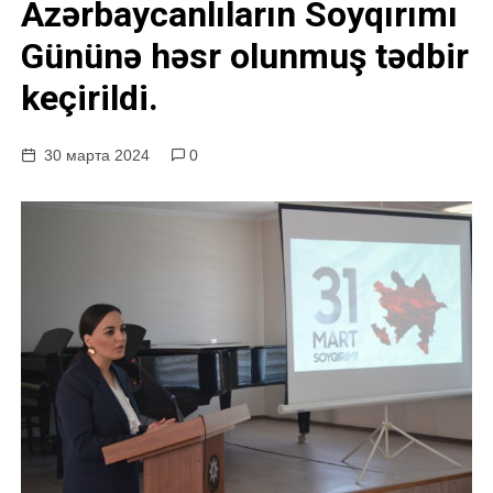
Azərbaycanlıların Soyqırımı
у
Gününə həsr olunmuş tədbir
keçirildi.
30 марта 2024
0