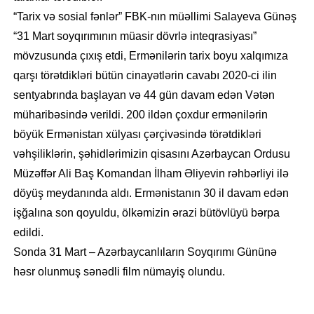
“Tarix və sosial fənlər” FBK-nın müəllimi Salayeva Günəş
“31 Mart soyqırımının müasir dövrlə inteqrasiyası”
mövzusunda çıxış etdi, Ermənilərin tarix boyu xalqımıza
qarşı törətdikləri bütün cinayətlərin cavabı 2020-ci ilin
sentyabrında başlayan və 44 gün davam edən Vətən
müharibəsində verildi. 200 ildən çoxdur ermənilərin
böyük Ermənistan xülyası çərçivəsində törətdikləri
vəhşiliklərin, şəhidlərimizin qisasını Azərbaycan Ordusu
Müzəffər Ali Baş Komandan İlham Əliyevin rəhbərliyi ilə
döyüş meydanında aldı. Ermənistanın 30 il davam edən
işğalına son qoyuldu, ölkəmizin ərazi bütövlüyü bərpa
edildi.
Sonda 31 Mart – Azərbaycanlıların Soyqırımı Gününə
həsr olunmuş sənədli film nümayiş olundu.