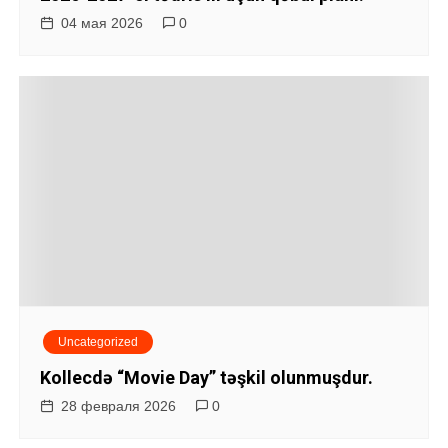
о
04 мая 2026
0
з
а
п
и
с
я
м
Uncategorized
Kollecdə “Movie Day” təşkil olunmuşdur.
28 февраля 2026
0