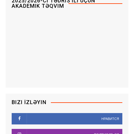
2025/2026-CI TƏDRIS ILI ÜÇÜN
AKADEMIK TƏQVIM
BIZI İZLƏYIN
НРАВИТСЯ