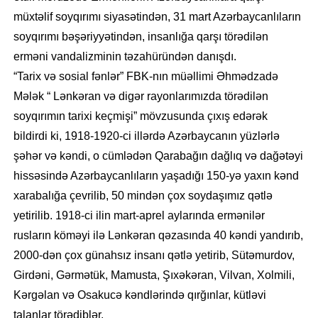
müxtəlif soyqırımı siyasətindən, 31 mart Azərbaycanlıların
soyqırımı bəşəriyyətindən, insanlığa qarşı törədilən
erməni vandalizminin təzahüründən danışdı.
“Tarix və sosial fənlər” FBK-nın müəllimi Əhmədzadə
Mələk “ Lənkəran və digər rayonlarımızda törədilən
soyqırımın tarixi keçmişi” mövzusunda çıxış edərək
bildirdi ki, 1918-1920-ci illərdə Azərbaycanın yüzlərlə
şəhər və kəndi, o cümlədən Qarabağın dağlıq və dağətəyi
hissəsində Azərbaycanlıların yaşadığı 150-yə yaxın kənd
xarabalığa çevrilib, 50 mindən çox soydaşımız qətlə
yetirilib. 1918-ci ilin mart-aprel aylarında ermənilər
rusların köməyi ilə Lənkəran qəzasında 40 kəndi yandırıb,
2000-dən çox günahsız insanı qətlə yetirib, Sütəmurdov,
Girdəni, Gərmətük, Mamusta, Şıxəkəran, Vilvan, Xolmili,
Kərgəlan və Osakucə kəndlərində qırğınlar, kütləvi
talanlar törədiblər.