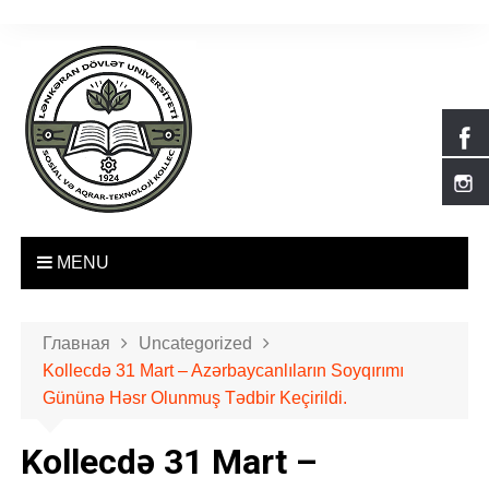
П
е
р
е
й
т
и
к
с
о
MENU
д
е
р
Главная
Uncategorized
ж
Kollecdə 31 Mart – Azərbaycanlıların Soyqırımı
и
Gününə Həsr Olunmuş Tədbir Keçirildi.
м
о
Kollecdə 31 Mart –
м