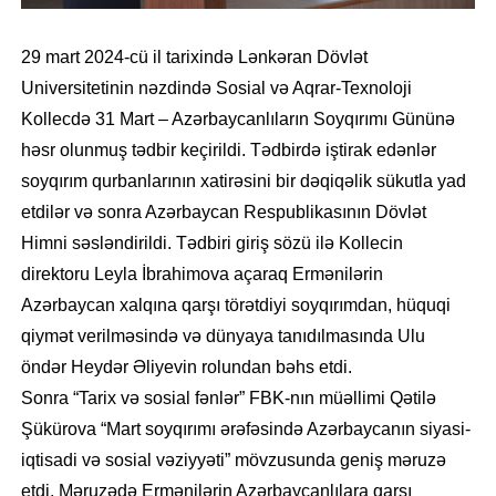
29 mart 2024-cü il tarixində Lənkəran Dövlət
Universitetinin nəzdində Sosial və Aqrar-Texnoloji
Kollecdə 31 Mart – Azərbaycanlıların Soyqırımı Gününə
həsr olunmuş tədbir keçirildi. Tədbirdə iştirak edənlər
soyqırım qurbanlarının xatirəsini bir dəqiqəlik sükutla yad
etdilər və sonra Azərbaycan Respublikasının Dövlət
Himni səsləndirildi. Tədbiri giriş sözü ilə Kollecin
direktoru Leyla İbrahimova açaraq Ermənilərin
Azərbaycan xalqına qarşı törətdiyi soyqırımdan, hüquqi
qiymət verilməsində və dünyaya tanıdılmasında Ulu
öndər Heydər Əliyevin rolundan bəhs etdi.
Sonra “Tarix və sosial fənlər” FBK-nın müəllimi Qətilə
Şükürova “Mart soyqırımı ərəfəsində Azərbaycanın siyasi-
iqtisadi və sosial vəziyyəti” mövzusunda geniş məruzə
etdi. Məruzədə Ermənilərin Azərbaycanlılara qarşı