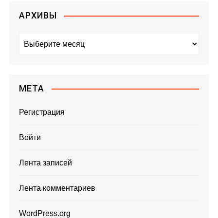
АРХИВЫ
А
р
х
и
в
МЕТА
ы
Регистрация
Войти
Лента записей
Лента комментариев
WordPress.org