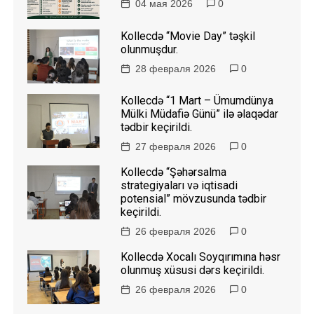
04 мая 2026
0
Kollecdə “Movie Day” təşkil
olunmuşdur.
28 февраля 2026
0
Kollecdə “1 Mart – Ümumdünya
Mülki Müdafiə Günü” ilə əlaqədar
tədbir keçirildi.
27 февраля 2026
0
Kollecdə “Şəhərsalma
strategiyaları və iqtisadi
potensial” mövzusunda tədbir
keçirildi.
26 февраля 2026
0
Kollecdə Xocalı Soyqırımına həsr
olunmuş xüsusi dərs keçirildi.
26 февраля 2026
0