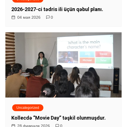
п
2026-2027-ci tədris ili üçün qəbul planı.
о
04 мая 2026
0
з
а
п
и
с
я
м
Uncategorized
Kollecdə “Movie Day” təşkil olunmuşdur.
28 февраля 2026
0