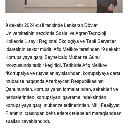
9 dekabr 2024-cü il tarixində Lənkəran Dövlət
Universitetinin nəzdində Sosial və Aqrar-Texnoloji
Kollecdə 1 saylı Regional Ekologiya və Təbii Sərvətlər
İdarəsinin sektor müdiri Afiq Məlikov tərəfindən “9 dekabr
Korrupsiyaya qarşı Beynəlxalq Mübarizə Günü”
mövzusunda tədbir keçirildi. Tədbirdə Afiq Məlikov
“Korrupsiya və rüşvət anlayışlarından, korrupsiyaya qarşı
mübarizə haqqında Azərbaycan Respublikasının
Qanunundan, korrupsiyanın formalarından, səbəbləri və
nəticələrindən, korrupsiyanı qavrama indeksindən,
korrupsiyaya qarşı mübarizə tədirlərindən, Milli Fəaliyyət
Planının icrasından bəhs edərək tələbələri maraqlandıran
sualları cavablandırdı.