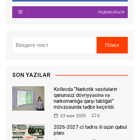
ПОДПИСАТЬСЯ
SON YAZILAR
Kollecdə “Narkotik vasitələrin
qanunsuz dövriyyəsinə və
narkomanlığa qarşı təbliğat”
mövzusunda tədbir keçirildi.
23 мая 2025
0
2026-2027-ci tədris ili üçün qəbul
planı.