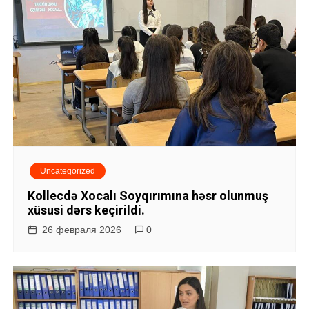
Uncategorized
Kollecdə Xocalı Soyqırımına həsr olunmuş
xüsusi dərs keçirildi.
26 февраля 2026
0