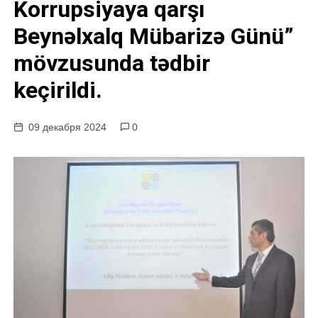
Korrupsiyaya qarşı
у
Beynəlxalq Mübarizə Günü”
mövzusunda tədbir
keçirildi.
09 декабря 2024
0