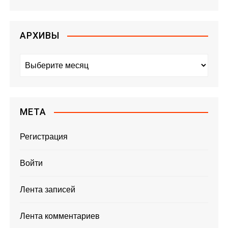
АРХИВЫ
А
р
х
и
в
МЕТА
ы
Регистрация
Войти
Лента записей
Лента комментариев