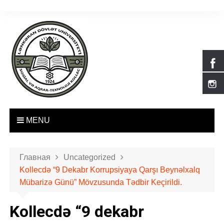
П
е
р
е
й
т
и
к
с
о
MENU
д
е
р
Главная
Uncategorized
ж
Kollecdə “9 Dekabr Korrupsiyaya Qarşı Beynəlxalq
и
Mübarizə Günü” Mövzusunda Tədbir Keçirildi.
м
о
Kollecdə “9 dekabr
м