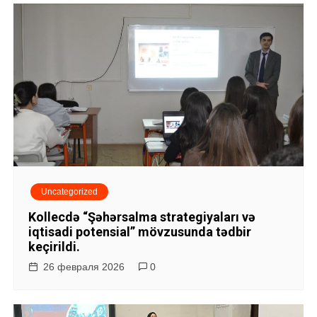
Uncategorized
Kollecdə “Şəhərsalma strategiyaları və
iqtisadi potensial” mövzusunda tədbir
keçirildi.
26 февраля 2026
0