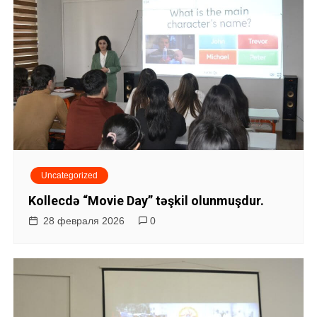
а
п
и
с
я
м
Uncategorized
Kollecdə “Movie Day” təşkil olunmuşdur.
28 февраля 2026
0