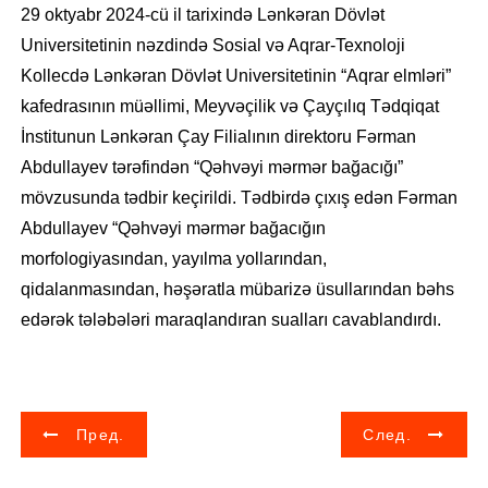
29 oktyabr 2024-cü il tarixində Lənkəran Dövlət
Universitetinin nəzdində Sosial və Aqrar-Texnoloji
Kollecdə Lənkəran Dövlət Universitetinin “Aqrar elmləri”
kafedrasının müəllimi, Meyvəçilik və Çayçılıq Tədqiqat
İnstitunun Lənkəran Çay Filialının direktoru Fərman
Abdullayev tərəfindən “Qəhvəyi mərmər bağacığı”
mövzusunda tədbir keçirildi. Tədbirdə çıxış edən Fərman
Abdullayev “Qəhvəyi mərmər bağacığın
morfologiyasından, yayılma yollarından,
qidalanmasından, həşəratla mübarizə üsullarından bəhs
edərək tələbələri maraqlandıran sualları cavablandırdı.
Н
Пред.
След.
а