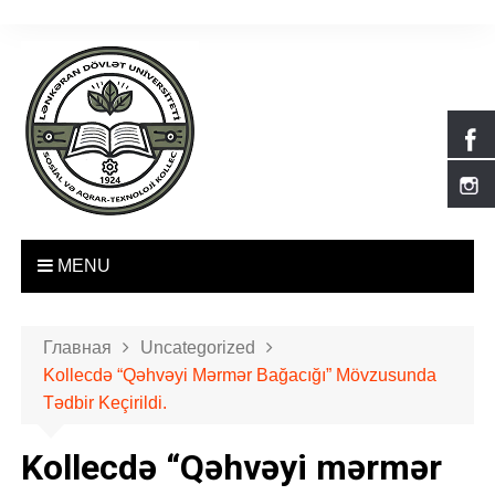
П
е
р
е
й
т
и
к
с
о
MENU
д
е
р
Главная
Uncategorized
ж
Kollecdə “Qəhvəyi Mərmər Bağacığı” Mövzusunda
и
Tədbir Keçirildi.
м
о
Kollecdə “Qəhvəyi mərmər
м