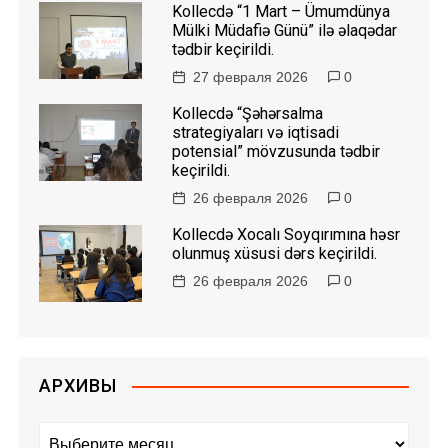
Kollecdə “1 Mart – Ümumdünya
Mülki Müdafiə Günü” ilə əlaqədar
tədbir keçirildi.
27 февраля 2026
0
Kollecdə “Şəhərsalma
strategiyaları və iqtisadi
potensial” mövzusunda tədbir
keçirildi.
26 февраля 2026
0
Kollecdə Xocalı Soyqırımına həsr
olunmuş xüsusi dərs keçirildi.
26 февраля 2026
0
АРХИВЫ
А