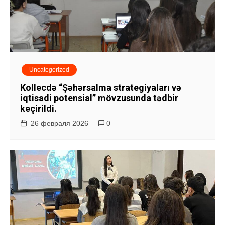
Uncategorized
Kollecdə “Şəhərsalma strategiyaları və
iqtisadi potensial” mövzusunda tədbir
keçirildi.
26 февраля 2026
0