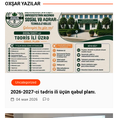
OXŞAR YAZILAR
в
и
г
а
ц
и
я
Uncategorized
п
2026-2027-ci tədris ili üçün qəbul planı.
о
04 мая 2026
0
з