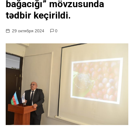
bağacığı” mövzusunda
у
tədbir keçirildi.
29 октября 2024
0