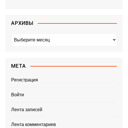
АРХИВЫ
А
р
х
и
в
МЕТА
ы
Регистрация
Войти
Лента записей
Лента комментариев