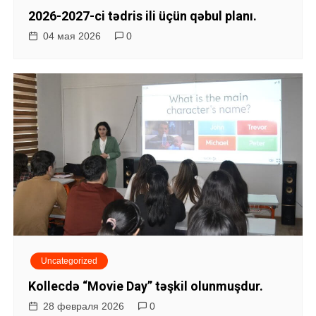
п
2026-2027-ci tədris ili üçün qəbul planı.
о
04 мая 2026
0
з
а
п
и
с
я
м
Uncategorized
Kollecdə “Movie Day” təşkil olunmuşdur.
28 февраля 2026
0