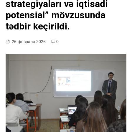
strategiyaları və iqtisadi
у
potensial” mövzusunda
tədbir keçirildi.
26 февраля 2026
0