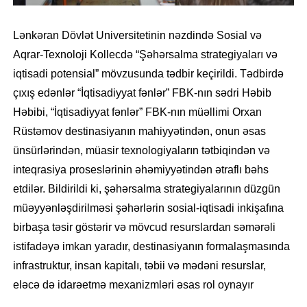
Lənkəran Dövlət Universitetinin nəzdində Sosial və
Aqrar-Texnoloji Kollecdə “Şəhərsalma strategiyaları və
iqtisadi potensial” mövzusunda tədbir keçirildi. Tədbirdə
çıxış edənlər “İqtisadiyyat fənlər” FBK-nın sədri Həbib
Həbibi, “İqtisadiyyat fənlər” FBK-nın müəllimi Orxan
Rüstəmov destinasiyanın mahiyyətindən, onun əsas
ünsürlərindən, müasir texnologiyaların tətbiqindən və
inteqrasiya proseslərinin əhəmiyyətindən ətraflı bəhs
etdilər. Bildirildi ki, şəhərsalma strategiyalarının düzgün
müəyyənləşdirilməsi şəhərlərin sosial-iqtisadi inkişafına
birbaşa təsir göstərir və mövcud resurslardan səmərəli
istifadəyə imkan yaradır, destinasiyanın formalaşmasında
infrastruktur, insan kapitalı, təbii və mədəni resurslar,
eləcə də idarəetmə mexanizmləri əsas rol oynayır