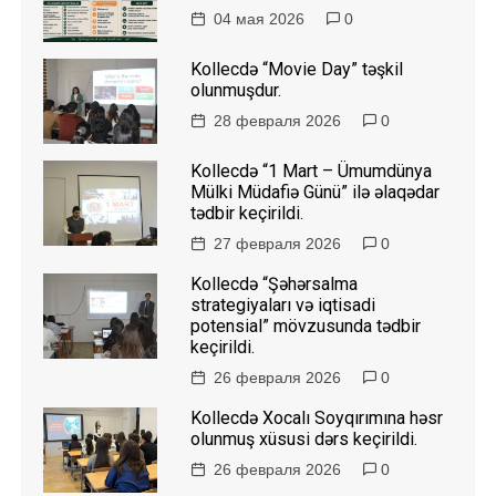
04 мая 2026
0
Kollecdə “Movie Day” təşkil
olunmuşdur.
28 февраля 2026
0
Kollecdə “1 Mart – Ümumdünya
Mülki Müdafiə Günü” ilə əlaqədar
tədbir keçirildi.
27 февраля 2026
0
Kollecdə “Şəhərsalma
strategiyaları və iqtisadi
potensial” mövzusunda tədbir
keçirildi.
26 февраля 2026
0
Kollecdə Xocalı Soyqırımına həsr
olunmuş xüsusi dərs keçirildi.
26 февраля 2026
0