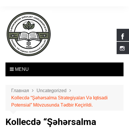
П
е
р
е
й
т
и
к
с
о
MENU
д
е
р
Главная
Uncategorized
ж
Kollecdə “Şəhərsalma Strategiyaları Və Iqtisadi
и
Potensial” Mövzusunda Tədbir Keçirildi.
м
о
Kollecdə “Şəhərsalma
м