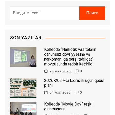
SON YAZILAR
Kollecdə “Narkotik vasitələrin
qanunsuz dövriyyəsinə və
narkomanlığa qarşı təbliğat”
mövzusunda tədbir keçirildi.
23 мая 2025
0
2026-2027-ci tədris ili üçün qəbul
planı.
04 мая 2026
0
Kollecdə “Movie Day” təşkil
olunmuşdur.