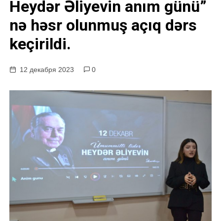
Heydər Əliyevin anım günü”
у
nə həsr olunmuş açıq dərs
keçirildi.
12 декабря 2023
0