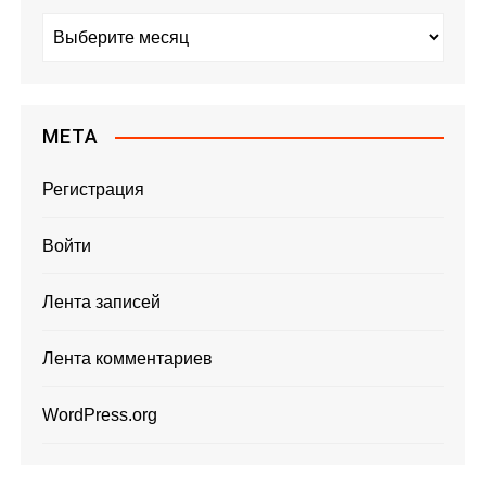
А
р
х
и
в
МЕТА
ы
Регистрация
Войти
Лента записей
Лента комментариев
WordPress.org