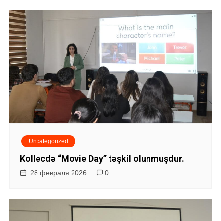
з
а
п
и
с
я
м
Uncategorized
Kollecdə “Movie Day” təşkil olunmuşdur.
28 февраля 2026
0