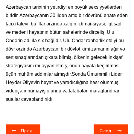
Azərbaycan tarixinin yetirdiyi ən böyük şəxsiyyətlərdən
biridir. Azərbaycanın 30 ildən artıq bir dövrünü əhatə edən
tarixi taleyi, bu illər ərzində xalqın ictimai-siyasi, iqtisadi
və mədəni həyatının bütün sahələrində dirçəlişi Ulu
Öndərin adı ilə sıx bağlıdır. Ulu Öndər rəhbərlik etdiyi bu
dövr ərzində Azərbaycanı bir dövlət kimi zamanın ağır və
sərt sınaqlarından çıxara bilmiş, ölkənin gələcək inkişaf
strategiyasını müəyyən etmiş, onun həyata keçirilməsi
üçün mühüm addımlar atmışdır.Sonda Ümummilli Lider
Heydər Əliyevin həyat və yaradıcılığına həsr olunmuş
videoçarx nümayiş olundu və tələbələri maraqlandıran
suallar cavablandırıldı.
Н
Пред.
След.