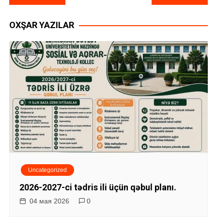
а
OXŞAR YAZILAR
в
и
г
а
ц
и
я
Uncategorized
п
2026-2027-ci tədris ili üçün qəbul planı.
о
04 мая 2026
0