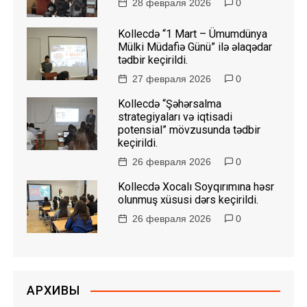
28 февраля 2026
0
Kollecdə “1 Mart – Ümumdünya
Mülki Müdafiə Günü” ilə əlaqədar
tədbir keçirildi.
27 февраля 2026
0
Kollecdə “Şəhərsalma
strategiyaları və iqtisadi
potensial” mövzusunda tədbir
keçirildi.
26 февраля 2026
0
Kollecdə Xocalı Soyqırımına həsr
olunmuş xüsusi dərs keçirildi.
26 февраля 2026
0
АРХИВЫ