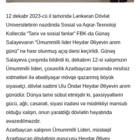
12 dekabr 2023-cü il tarixində Lənkəran Dövlət
Universitetinin nəzdində Sosial və Aqrar-Texnoloji
Kollecdə “Tarix və sosial fənlər” FBK-da Günəş
Salayevanın “Ümummilli lider Heydər Əliyevin anım
günü” nə həsr olunmuş açıq dərsi keçirildi. Günəş
Salayeva çıxışında bildirdi ki, dekabrın 12-si xalqımızın
Ümummilli lideri, çoxəsrlik Azərbaycan tarixində misilsiz
xidmətləri ilə əbədiyaşar mövqe qazanmış böyük
siyasətçi, dövlət xadimi Ulu Öndər Heydər Əliyevin anım
günüdür. Dünya tarixi sübut etmişdir ki, şəxsiyyətlərin
gücü, ağlı, cəsarəti, siyasi iradəsi və müdrikliyi mənsub
olduğu xalqın, onun yaratdığı dövlətin həyatında
əvəzedilməzdir.
Azərbaycan xalqının Ümummilli Lideri, müstəqil
Azərbaycan dövlətinin qurucusu Heydər Əliyev